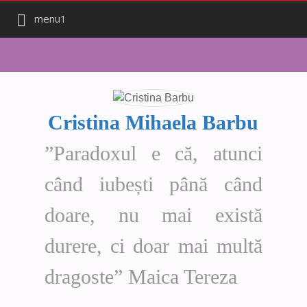
menu1
Cristina Mihaela Barbu
”Paradoxul e că, atunci
când iubești până când
doare, nu mai există
durere, ci doar mai multă
dragoste” Maica Tereza