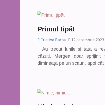
Primul țipăt
Cristina Barbu
12 decembrie 2023
Au trecut lunile și tata a rev
căzuți. Mergea doar sprijinit
dimineața pe un scaun, apoi câ