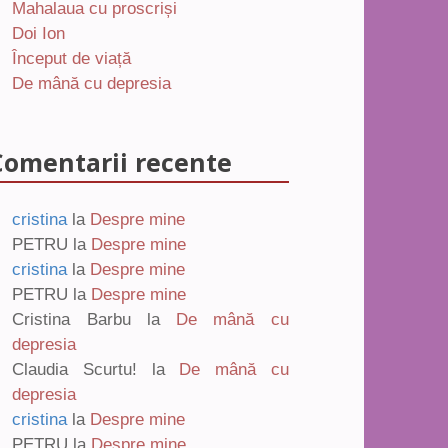
Mahalaua cu proscriși
Doi Ion
Început de viață
De mână cu depresia
Comentarii recente
cristina
la
Despre mine
PETRU
la
Despre mine
cristina
la
Despre mine
PETRU
la
Despre mine
Cristina Barbu
la
De mână cu
depresia
Claudia Scurtu!
la
De mână cu
depresia
cristina
la
Despre mine
PETRU
la
Despre mine