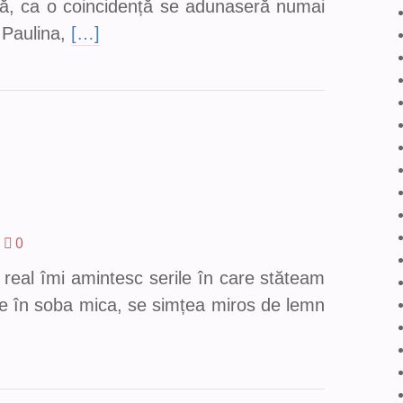
ră, ca o coincidență se adunaseră numai
i Paulina,
[…]
0
 real îmi amintesc serile în care stăteam
cele în soba mica, se simțea miros de lemn