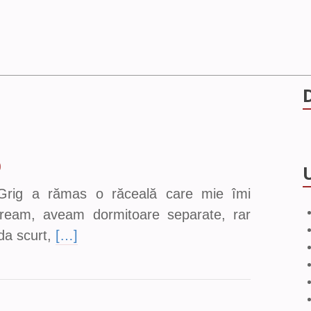
0
i Grig a rămas o răceală care mie îmi
oream, aveam dormitoare separate, rar
a scurt,
[…]