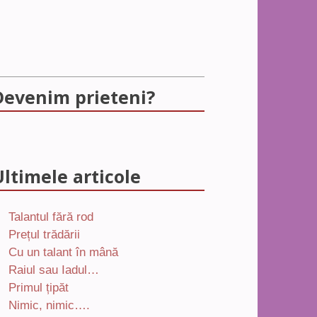
Devenim prieteni?
Ultimele articole
Talantul fără rod
Prețul trădării
Cu un talant în mână
Raiul sau Iadul…
Primul țipăt
Nimic, nimic….