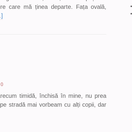
vire care mă ținea departe. Fața ovală,
]
0
recum timidă, închisă în mine, nu prea
 pe stradă mai vorbeam cu alți copii, dar