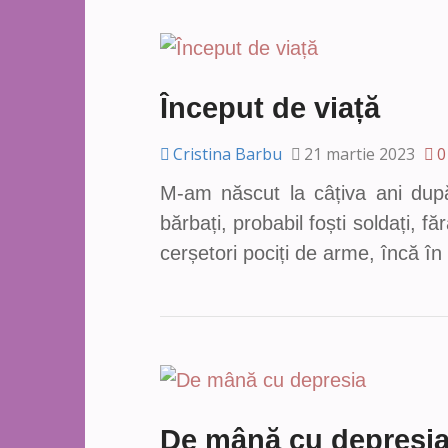
Început de viață
Cristina Barbu
21 martie 2023
0
M-am născut la câțiva ani după 
bărbați, probabil foști soldați, f
cerșetori pociți de arme, încă în
De mână cu depresi