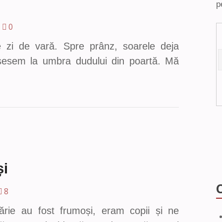
p
0
ce zi de vară. Spre prânz, soarele deja
răsesem la umbra dudului din poartă. Mă
și
8
ărie au fost frumoși, eram copii și ne