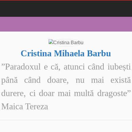
Cristina Mihaela Barbu
”Paradoxul e că, atunci când iubești
până când doare, nu mai există
durere, ci doar mai multă dragoste”
Maica Tereza