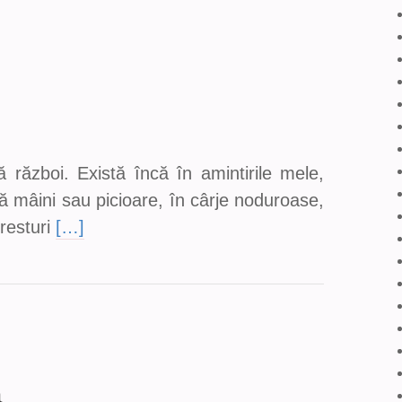
război. Există încă în amintirile mele,
ără mâini sau picioare, în cârje noduroase,
 resturi
[…]
a