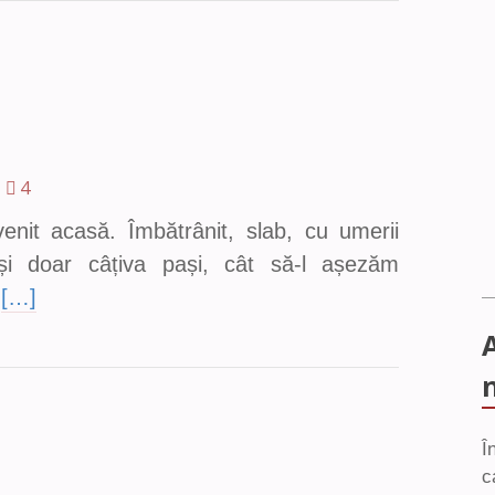
4
enit acasă. Îmbătrânit, slab, cu umerii
 și doar câțiva pași, cât să-l așezăm
t
[…]
Î
c