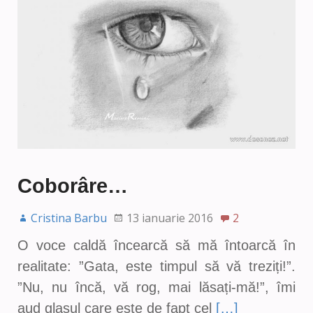
Coborâre…
Cristina Barbu
13 ianuarie 2016
2
O voce caldă încearcă să mă întoarcă în
realitate: ”Gata, este timpul să vă treziți!”.
”Nu, nu încă, vă rog, mai lăsați-mă!”, îmi
aud glasul care este de fapt cel
[…]