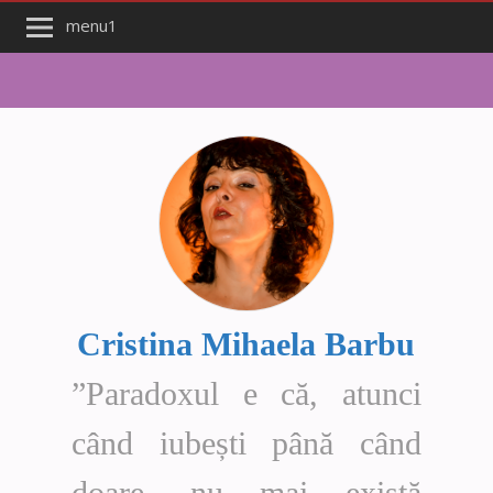
menu1
Cristina Mihaela Barbu
”Paradoxul e că, atunci
când iubești până când
doare, nu mai există