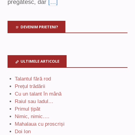
pregătesc, dar
[…]
DEVENIM PRIETENI?
ULTIMELE ARTICOLE
Talantul fără rod
Prețul trădării
Cu un talant în mână
Raiul sau Iadul…
Primul țipăt
Nimic, nimic….
Mahalaua cu proscriși
Doi Ion