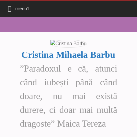
menu1
Cristina Mihaela Barbu
”Paradoxul e că, atunci
când iubești până când
doare, nu mai există
durere, ci doar mai multă
dragoste” Maica Tereza