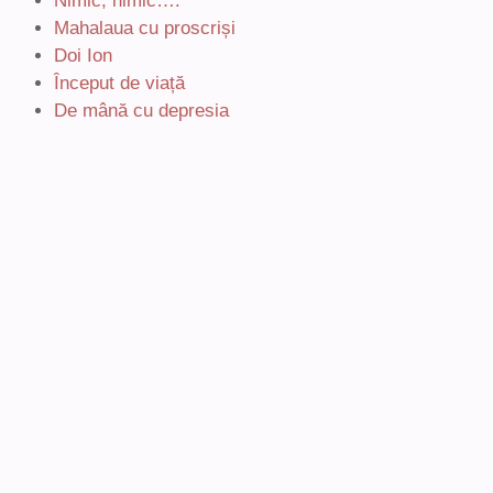
Nimic, nimic….
Mahalaua cu proscriși
Doi Ion
Început de viață
De mână cu depresia