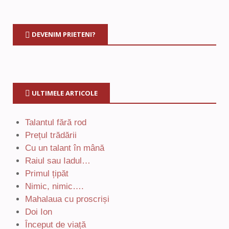
DEVENIM PRIETENI?
ULTIMELE ARTICOLE
Talantul fără rod
Prețul trădării
Cu un talant în mână
Raiul sau Iadul…
Primul țipăt
Nimic, nimic….
Mahalaua cu proscriși
Doi Ion
Început de viață