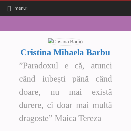
menu1
Cristina Mihaela Barbu
”Paradoxul e că, atunci
când iubești până când
doare, nu mai există
durere, ci doar mai multă
dragoste” Maica Tereza