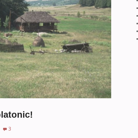
latonic!
3