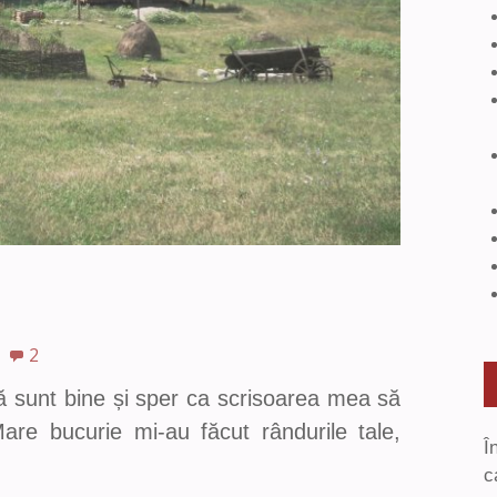
2
 sunt bine și sper ca scrisoarea mea să
are bucurie mi-au făcut rândurile tale,
Î
c