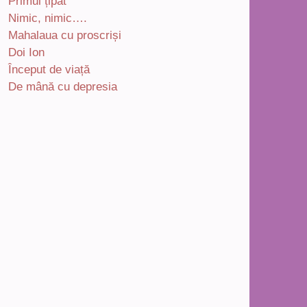
Primul țipăt
Nimic, nimic….
Mahalaua cu proscriși
Doi Ion
Început de viață
De mână cu depresia