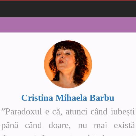
Cristina Mihaela Barbu
”Paradoxul e că, atunci când iubești
până când doare, nu mai există