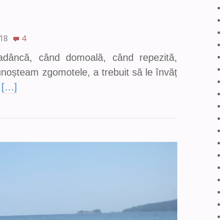
18
4
 adâncă, când domoală, când repezită,
noșteam zgomotele, a trebuit să le învăț
u
[…]