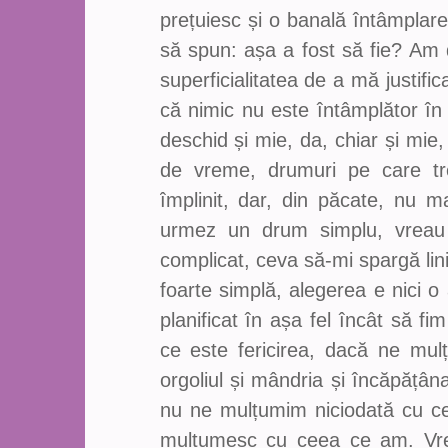
prețuiesc și o banală întâmplare
să spun: așa a fost să fie? Am 
superficialitatea de a mă justif
că nimic nu este întâmplător î
deschid și mie, da, chiar și mie
de vreme, drumuri pe care tre
împlinit, dar, din păcate, nu 
urmez un drum simplu, vreau
complicat, ceva să-mi spargă li
foarte simplă, alegerea e nici o 
planificat în așa fel încât să fi
ce este fericirea, dacă ne m
orgoliul și mândria și încăpățân
nu ne mulțumim niciodată cu ce
mulțumesc cu ceea ce am. Vr