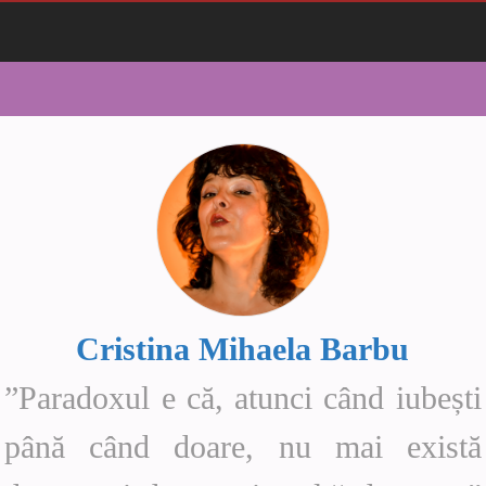
Cristina Mihaela Barbu
”Paradoxul e că, atunci când iubești
până când doare, nu mai există