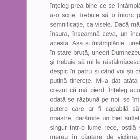
înțeleg prea bine ce se întâmpl
a-o scrie, trebuie să o întorc 
semnificație, ca visele. Dacă m
însura, înseamnă ceva, un înce
acesta. Așa și întâmplările, une
în stare brută, uneori Dumnezeu 
și trebuie să mi le răstălmăces
despic în patru și când voi ști
puțină tinerețe. Mi-a dat atât
crezut că mă pierd. Înțeleg acu
odată se răzbună pe noi, se înt
putere care ar fi capabilă s
noastre, darămite un biet sufle
singur într-o lume rece, ostilă
mereu în căutare de victime