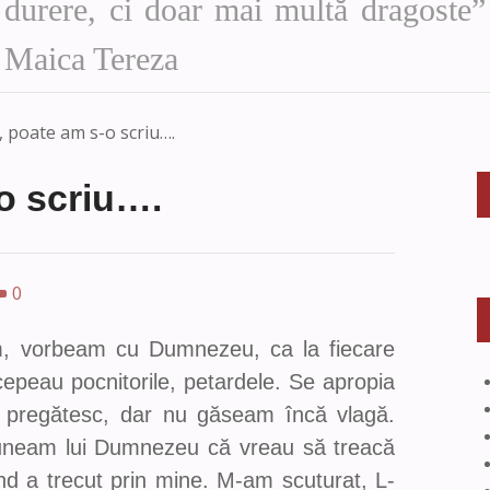
durere, ci doar mai multă dragoste”
Maica Tereza
, poate am s-o scriu….
o scriu….
0
am, vorbeam cu Dumnezeu, ca la fiecare
ncepeau pocnitorile, petardele. Se apropia
 pregătesc, dar nu găseam încă vlagă.
uneam lui Dumnezeu că vreau să treacă
ând a trecut prin mine. M-am scuturat, L-