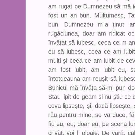
am rugat pe Dumnezeu să mă iert
fost un an bun. Mulțumesc, Tat
bun. Dumnezeu m-a ținut iar
rugăciunea, doar am ridicat oc
învățat să iubesc, ceea ce m-am
eu să iubesc, ceea ce am iubit
mulți și ceea ce am iubit de ce
am fost iubit, am iubit eu, s
întotdeauna am reușit să iubes
Bunicul mă învăța să-mi pun dor
Stau lipit de geam și nu știu ce 
ceva lipsește, și, dacă lipsește,
rău pentru mine, se va duce, f
fiu eu, eu, doar eu, pe scena lumi
crivăț, voi fi ploaie. De vară, 