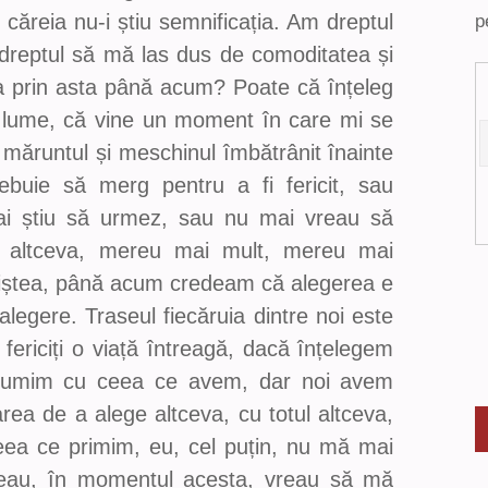
 căreia nu-i știu semnificația. Am dreptul
p
dreptul să mă las dus de comoditatea și
ica prin asta până acum? Poate că înțeleg
n lume, că vine un moment în care mi se
, măruntul și meschinul îmbătrânit înainte
buie să merg pentru a fi fericit, sau
mai știu să urmez, sau nu mai vreau să
 altceva, mereu mai mult, mereu mai
niștea, până acum credeam că alegerea e
alegere. Traseul fiecăruia dintre noi este
m fericiți o viață întreagă, dacă înțelegem
ulțumim cu ceea ce avem, dar noi avem
area de a alege altceva, cu totul altceva,
ea ce primim, eu, cel puțin, nu mă mai
eau, în momentul acesta, vreau să mă