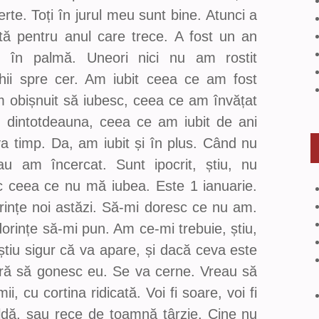
e. Toți în jurul meu sunt bine. Atunci a
ă pentru anul care trece. A fost un an
 în palmă. Uneori nici nu am rostit
hii spre cer. Am iubit ceea ce am fost
 obișnuit să iubesc, ceea ce am învățat
 dintotdeauna, ceea ce am iubit de ani
va timp. Da, am iubit și în plus. Când nu
au am încercat. Sunt ipocrit, știu, nu
c ceea ce nu mă iubea. Este 1 ianuarie.
ințe noi astăzi. Să-mi doresc ce nu am.
dorințe să-mi pun. Am ce-mi trebuie, știu,
 știu sigur că va apare, și dacă ceva este
ără să gonesc eu. Se va cerne. Vreau să
i, cu cortina ridicată. Voi fi soare, voi fi
caldă, sau rece de toamnă târzie. Cine nu