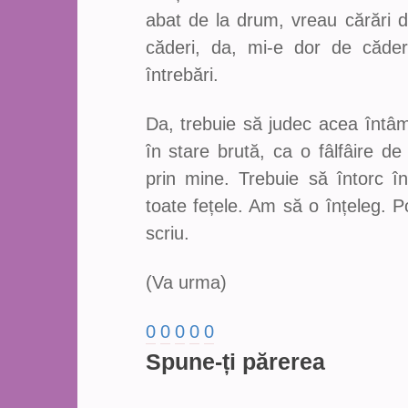
abat de la drum, vreau cărări d
căderi, da, mi-e dor de căde
întrebări.
Da, trebuie să judec acea întâm
în stare brută, ca o fâlfâire de
prin mine. Trebuie să întorc 
toate fețele. Am să o înțeleg. 
scriu.
(Va urma)
0
0
0
0
0
Spune-ți părerea