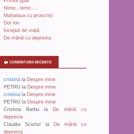
Primul țipăt
Nimic, nimic….
Mahalaua cu proscriși
Doi Ion
Început de viață
De mână cu depresia
COMENTARII RECENTE
cristina
la
Despre mine
PETRU
la
Despre mine
cristina
la
Despre mine
PETRU
la
Despre mine
Cristina Barbu
la
De mână cu
depresia
Claudia Scurtu!
la
De mână cu
depresia