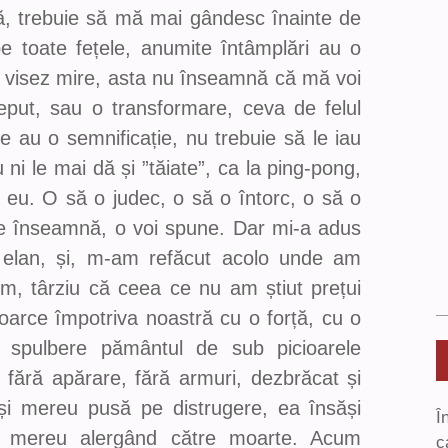
ă, trebuie să mă mai gândesc înainte de
pe toate fețele, anumite întâmplări au o
ă visez mire, asta nu înseamnă că mă voi
put, sau o transformare, ceva de felul
le au o semnificație, nu trebuie să le iau
ni le mai dă și ”tăiate”, ca la ping-pong,
c eu. O să o judec, o să o întorc, o să o
 ce înseamnă, o voi spune. Dar mi-a adus
a elan, și, m-am refăcut acolo unde am
m, târziu că ceea ce nu am știut prețui
oarce împotriva noastră cu o forță, cu o
ă spulbere pământul de sub picioarele
t fără apărare, fără armuri, dezbrăcat și
 și mereu pusă pe distrugere, ea însăși
Î
, mereu alergând către moarte. Acum
c