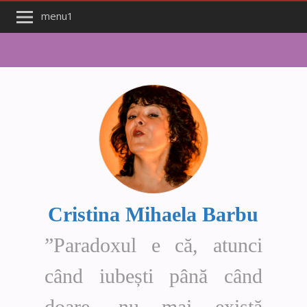
menu1
Cristina Mihaela Barbu
”Paradoxul e că, atunci
când iubești până când
doare, nu mai există