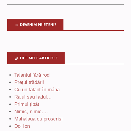
DEVENIM PRIETENI?
ULTIMELE ARTICOLE
Talantul fără rod
Prețul trădării
Cu un talant în mână
Raiul sau Iadul…
Primul țipăt
Nimic, nimic….
Mahalaua cu proscriși
Doi Ion