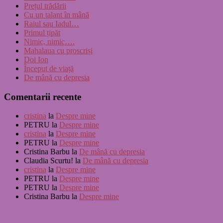
Prețul trădării
Cu un talant în mână
Raiul sau Iadul…
Primul țipăt
Nimic, nimic….
Mahalaua cu proscriși
Doi Ion
Început de viață
De mână cu depresia
Comentarii recente
cristina
la
Despre mine
PETRU
la
Despre mine
cristina
la
Despre mine
PETRU
la
Despre mine
Cristina Barbu
la
De mână cu depresia
Claudia Scurtu!
la
De mână cu depresia
cristina
la
Despre mine
PETRU
la
Despre mine
PETRU
la
Despre mine
Cristina Barbu
la
Despre mine