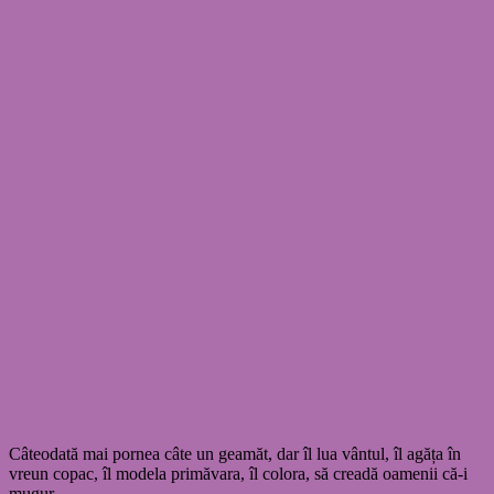
Câteodată mai pornea câte un geamăt, dar îl lua vântul, îl agăța în
vreun copac, îl modela primăvara, îl colora, să creadă oamenii că-i
mugur.