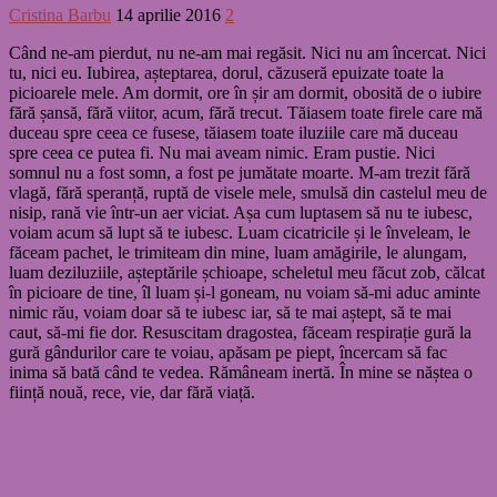
Cristina Barbu
14 aprilie 2016
2
Când ne-am pierdut, nu ne-am mai regăsit. Nici nu am încercat. Nici
tu, nici eu. Iubirea, așteptarea, dorul, căzuseră epuizate toate la
picioarele mele. Am dormit, ore în șir am dormit, obosită de o iubire
fără șansă, fără viitor, acum, fără trecut. Tăiasem toate firele care mă
duceau spre ceea ce fusese, tăiasem toate iluziile care mă duceau
spre ceea ce putea fi. Nu mai aveam nimic. Eram pustie. Nici
somnul nu a fost somn, a fost pe jumătate moarte. M-am trezit fără
vlagă, fără speranță, ruptă de visele mele, smulsă din castelul meu de
nisip, rană vie într-un aer viciat. Așa cum luptasem să nu te iubesc,
voiam acum să lupt să te iubesc. Luam cicatricile și le înveleam, le
făceam pachet, le trimiteam din mine, luam amăgirile, le alungam,
luam deziluziile, așteptările șchioape, scheletul meu făcut zob, călcat
în picioare de tine, îl luam și-l goneam, nu voiam să-mi aduc aminte
nimic rău, voiam doar să te iubesc iar, să te mai aștept, să te mai
caut, să-mi fie dor. Resuscitam dragostea, făceam respirație gură la
gură gândurilor care te voiau, apăsam pe piept, încercam să fac
inima să bată când te vedea. Rămâneam inertă. În mine se năștea o
ființă nouă, rece, vie, dar fără viață.