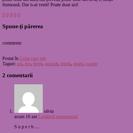
frumoasă. Dar n-ai venit! Poate doar azi!
0
0
0
0
0
Spune-ți părerea
comments
Postat în
Celui care știe
Taguri:
azi
,
dor
,
ființă
,
geamăt
,
inimă
,
poate
,
șoapte
2 comentarii
silviu
acum 10 ani
Legătură permanentă
S u p e r b …