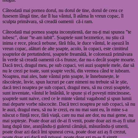
Câteodată mai pornea dorul, nu dorul de tine, dorul de ceea ce
fusesem lângă tine, dar îl lua vântul, îl atârna în vreun copac, îl
sculpta primăvara, să creadă oamenii că-i ram.
Câteodată mai pornea șoapta inconștientă, dar nu-ți mai spunea ”te
iubesc”, doar ”te-am iubit”. Șoaptele sunt bezmetice, nu știu că
inima e rece, pleacă nebune, fără frâu, le duce vântul, le așează în
vreun copac, alături de alte șoapte, acolo, în copaci, este cimitirul
șoaptelor de pretutindeni, șoaptele freamătă, le colorează primăvara
în verde să creadă oamenii că-s frunze, dar nu-s decât șoapte moarte.
Dacă treci, dragul meu, pe sub copaci, vei auzi șoaptele mele, dar să
nu le crezi pe toate, sunt șoapte vechi, din vremea când te iubeam.
Noaptea, mai ales, bate vântul prin șoapte, le înnebunește, le
răscolește, învie, spun lucruri pe care nimeni nu trebuie să le știe,
dacă treci noaptea pe sub copaci, dragul meu, să nu crezi șoaptele,
sunt inventate, vântul le întărâtă, le spune și el povești mincinoase,
șoaptele sunt naive, cred ce le minte vântul vagabond și spun lumii
mai departe vorbe născocite. Dacă treci noaptea pe sub copaci, să nu
le auzi, dragul meu, să nu le crezi, eu nu mai sunt eu, în mine s-a
născut o ființă rece, fără viață, care nu mai are dor, nu mai geme, nu
mai șoptește. Poate doar azi de-ai fi venit, poate doar azi m-aș fi uitat
lung după tine, aranjându-ți gulerul cămășii, măsurându-ți umerii,
poate doar azi dacă îmi spuneai ceva, poate doar azi aș fi crezut,
poate doar azi dacă mă priveai, poate doar azi m-aș fi simțit