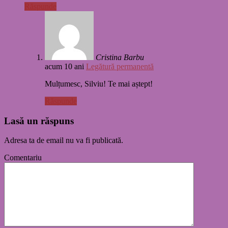
Răspunde
Cristina Barbu
acum 10 ani
Legătură permanentă
Mulțumesc, Silviu! Te mai aștept!
Răspunde
Lasă un răspuns
Adresa ta de email nu va fi publicată.
Comentariu