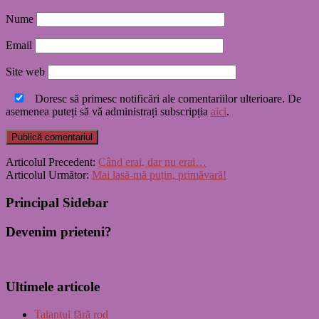
Nume
Email
Site web
Doresc să primesc notificări ale comentariilor ulterioare. De
asemenea puteți să vă administrați subscripția
aici
.
Articolul Precedent:
Când erai, dar nu erai…
Articolul Următor:
Mai lasă-mă puțin, primăvară!
Principal Sidebar
Devenim prieteni?
Ultimele articole
Talantul fără rod