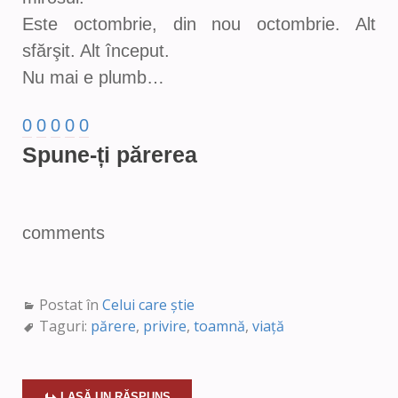
Este octombrie, din nou octombrie. Alt
sfărşit. Alt început.
Nu mai e plumb…
0
0
0
0
0
Spune-ți părerea
comments
Postat în
Celui care știe
Taguri:
părere
,
privire
,
toamnă
,
viață
LASĂ UN RĂSPUNS