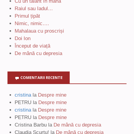
Cu un talant în mână
Raiul sau Iadul…
Primul țipăt
Nimic, nimic….
Mahalaua cu proscriși
Doi Ion
Început de viață
De mână cu depresia
COMENTARII RECENTE
cristina
la
Despre mine
PETRU
la
Despre mine
cristina
la
Despre mine
PETRU
la
Despre mine
Cristina Barbu
la
De mână cu depresia
Claudia Scurtu!
la
De mână cu depresia