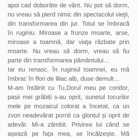
apoi cad doborâte de vânt. Nu pot să dorm,
nu vreau să pierd nimic din spectacolul vieţii,
din transformarea din jur. Totul se îmbracă
în ruginiu. Miroase a frunze moarte, arse,
miroase a toamnă, dar viaţa răzbate prin
moarte. Nu vreau să dorm, vreau să fiu
parte din transformarea pământului…
Iar eu renasc. În ruginiul toamnei, eu mă
îmbrac în flori de liliac alb, duse demult…
M-am întâlnit cu Tu,Dorul meu pe coridor,
pașii mei grăbiți s-au oprit, sunetul tocurilor
mele pe mozaicul colorat a încetat, ca un
zvon neadevărat pornit ca glonțul și oprit de
adevăr. Mi-a zâmbit. Privirea lui când se
aşează pe faţa mea, se încălzeşte. Mă