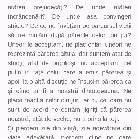
atâtea prejudecăţi? De unde atâtea
încrâncenări? De unde aşa convingeri
stricte? De ce nu învăţăm pe parcursul vieţii
să ne mulăm după părerile celor din jur?
Uneori le acceptam, ne plac chiar, uneori ne
reprezintă părerea altuia, dar suntem atât de
stricţi, atât de orgolioşi, nu acceptăm, cel
puţin în faţa celui care a emis părerea şi
apoi, la o altă discuţie ne însuşim părerea ca
şi când ar fi a noastră dintotdeauna. Ne
place reacţia celor din jur, iar cu cei care nu
sunt de acord ne certăm jigniţi că părerea
noastră, atât de veche, nu a prins la toţi.
Şi pierdem zile din viaţă, zile adevărate din
viaţa adevărată, pierdem clipe pe care