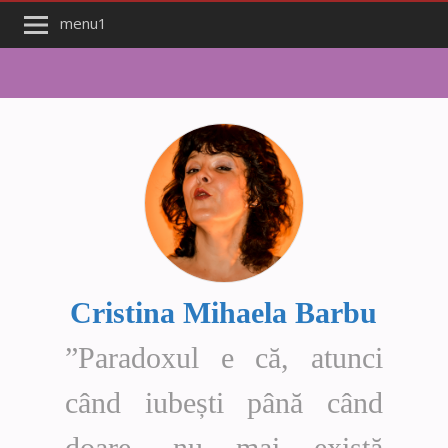
menu1
Cristina Mihaela Barbu
”Paradoxul e că, atunci
când iubești până când
doare, nu mai există