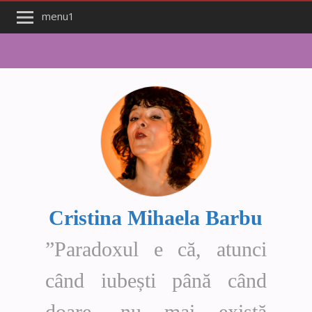
menu1
Cristina Mihaela Barbu
”Paradoxul e că, atunci
când iubești până când
doare, nu mai există