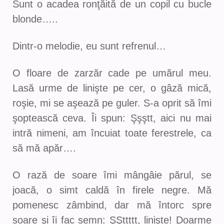
Sunt o acadea ronţăită de un copil cu bucle
blonde…..
Dintr-o melodie, eu sunt refrenul…
O floare de zarzăr cade pe umărul meu.
Lasă urme de linişte pe cer, o gâză mică,
roşie, mi se aşează pe guler. S-a oprit să îmi
şoptească ceva. Îi spun: Şşştt, aici nu mai
intră nimeni, am încuiat toate ferestrele, ca
să mă apăr….
O rază de soare îmi mângâie părul, se
joacă, o simt caldă în firele negre. Mă
pomenesc zâmbind, dar mă întorc spre
soare şi îi fac semn: ŞŞttttt, linişte! Doarme