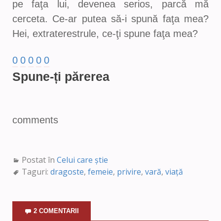
pe faţa lui, devenea serios, parcă mă
cerceta. Ce-ar putea să-i spună faţa mea?
Hei, extraterestrule, ce-ţi spune faţa mea?
0
0
0
0
0
Spune-ți părerea
comments
Postat în
Celui care știe
Taguri:
dragoste
,
femeie
,
privire
,
vară
,
viață
2 COMENTARII