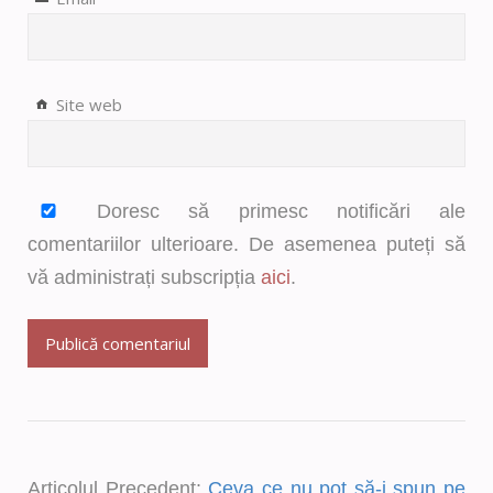
Site web
Doresc să primesc notificări ale
comentariilor ulterioare. De asemenea puteți să
vă administrați subscripția
aici
.
Articolul Precedent:
Ceva ce nu pot să-i spun pe