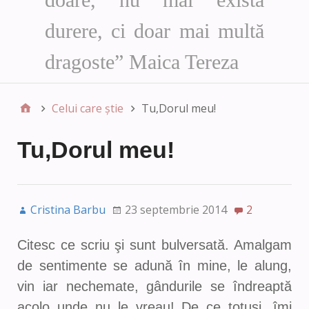
durere, ci doar mai multă
dragoste” Maica Tereza
Celui care știe
Tu,Dorul meu!
Tu,Dorul meu!
Cristina Barbu
23 septembrie 2014
2
Citesc ce scriu şi sunt bulversată. Amalgam
de sentimente se adună în mine, le alung,
vin iar nechemate, gândurile se îndreaptă
acolo unde nu le vreau! De ce totuşi, îmi