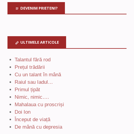
DEVENIM PRIETENI?
ULTIMELE ARTICOLE
Talantul fără rod
Prețul trădării
Cu un talant în mână
Raiul sau Iadul…
Primul țipăt
Nimic, nimic….
Mahalaua cu proscriși
Doi Ion
Început de viață
De mână cu depresia