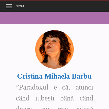
menu1
Cristina Mihaela Barbu
”Paradoxul e că, atunci
când iubești până când
doare, nu mai există