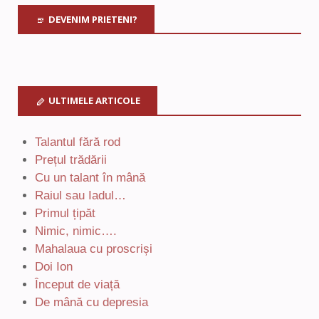
DEVENIM PRIETENI?
ULTIMELE ARTICOLE
Talantul fără rod
Prețul trădării
Cu un talant în mână
Raiul sau Iadul…
Primul țipăt
Nimic, nimic….
Mahalaua cu proscriși
Doi Ion
Început de viață
De mână cu depresia