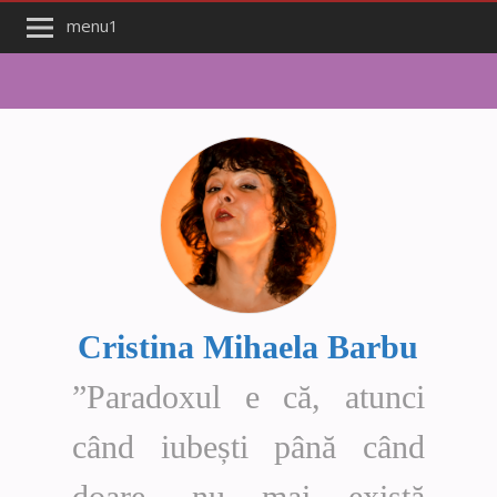
menu1
Cristina Mihaela Barbu
”Paradoxul e că, atunci
când iubești până când
doare, nu mai există