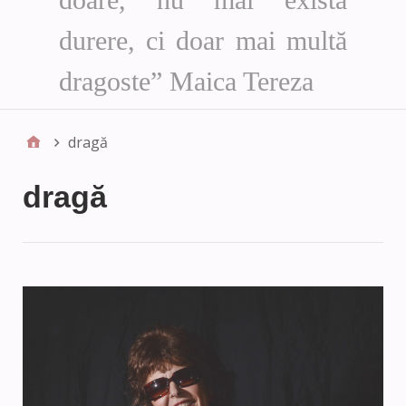
durere, ci doar mai multă
dragoste” Maica Tereza
dragă
dragă