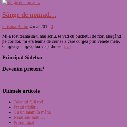
Sânge de nomad…
Cristina Barbu
4 mai 2015
0
Mi-a fost teamă să-ți mai scriu, te văd cu buchetul de flori alergând
pe coridor, mi-era teamă de cerneala care curgea prin venele mele.
Curgea și curgea, lua viață din ea,
[…]
Principal Sidebar
Devenim prieteni?
Ultimele articole
Talantul fără rod
Prețul trădării
Cu un talant în mână
Raiul sau Iadul…
Primul țipăt