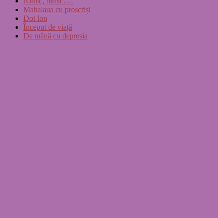
Nimic, nimic….
Mahalaua cu proscriși
Doi Ion
Început de viață
De mână cu depresia