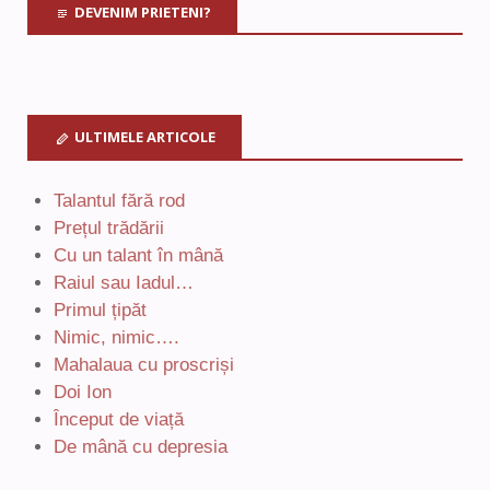
DEVENIM PRIETENI?
ULTIMELE ARTICOLE
Talantul fără rod
Prețul trădării
Cu un talant în mână
Raiul sau Iadul…
Primul țipăt
Nimic, nimic….
Mahalaua cu proscriși
Doi Ion
Început de viață
De mână cu depresia