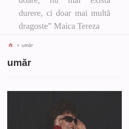
durere, ci doar mai multă
dragoste” Maica Tereza
umăr
umăr