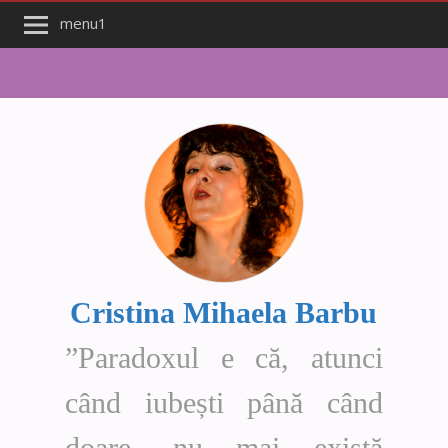
menu1
Cristina Mihaela Barbu
”Paradoxul e că, atunci
când iubești până când
doare, nu mai există