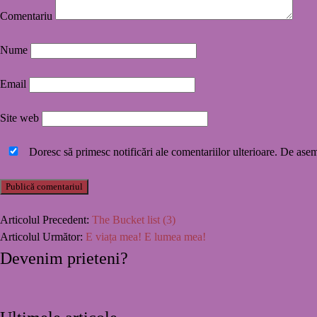
Comentariu
Nume
Email
Site web
Doresc să primesc notificări ale comentariilor ulterioare. De asem
Articolul Precedent:
The Bucket list (3)
Articolul Următor:
E viața mea! E lumea mea!
Devenim prieteni?