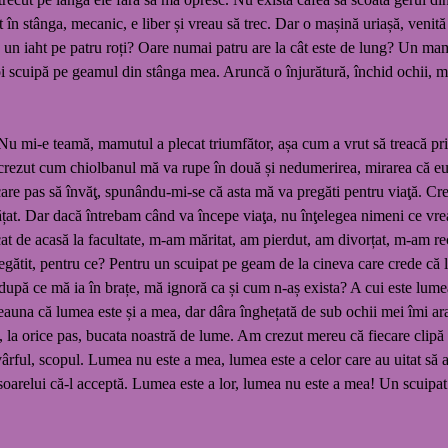
it în stânga, mecanic, e liber și vreau să trec. Dar o mașină uriașă, venit
 un iaht pe patru roți? Oare numai patru are la cât este de lung? Un mam
i scuipă pe geamul din stânga mea. Aruncă o înjurătură, închid ochii, 
Nu mi-e teamă, mamutul a plecat triumfător, așa cum a vrut să treacă print
crezut cum chiolbanul mă va rupe în două și nedumerirea, mirarea că eu, o
e pas să învăţ, spunându-mi-se că asta mă va pregăti pentru viaţă. Crede
ățat. Dar dacă întrebam când va începe viaţa, nu înţelegea nimeni ce vr
cat de acasă la facultate, m-am măritat, am pierdut, am divorțat, m-am r
pregătit, pentru ce? Pentru un scuipat pe geam de la cineva care crede că l
 după ce mă ia în brațe, mă ignoră ca și cum n-aș exista? A cui este lum
a că lumea este și a mea, dar dâra înghețată de sub ochii mei îmi arată c
 la orice pas, bucata noastră de lume. Am crezut mereu că fiecare clipă t
ă vârful, scopul. Lumea nu este a mea, lumea este a celor care au uitat să 
or soarelui că-l acceptă. Lumea este a lor, lumea nu este a mea! Un scuipat