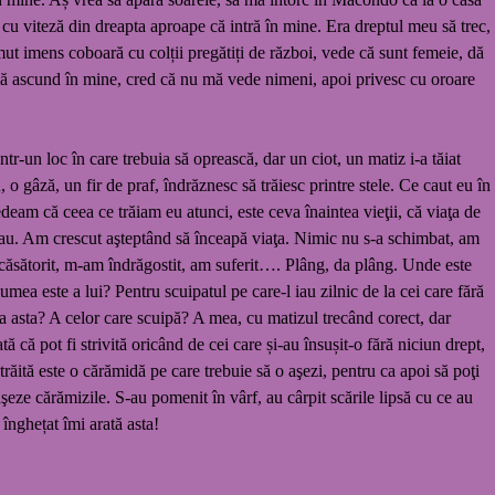
ă cu viteză din dreapta aproape că intră în mine. Era dreptul meu să trec,
ut imens coboară cu colții pregătiți de război, vede că sunt femeie, dă
mă ascund în mine, cred că nu mă vede nimeni, apoi privesc cu oroare
r-un loc în care trebuia să oprească, dar un ciot, un matiz i-a tăiat
 gâză, un fir de praf, îndrăznesc să trăiesc printre stele. Ce caut eu în
am că ceea ce trăiam eu atunci, este ceva înaintea vieţii, că viaţa de
eau. Am crescut aşteptând să înceapă viaţa. Nimic nu s-a schimbat, am
ecăsătorit, m-am îndrăgostit, am suferit…. Plâng, da plâng. Unde este
umea este a lui? Pentru scuipatul pe care-l iau zilnic de la cei care fără
ea asta? A celor care scuipă? A mea, cu matizul trecând corect, dar
ă pot fi strivită oricând de cei care și-au însușit-o fără niciun drept,
răită este o cărămidă pe care trebuie să o aşezi, pentru ca apoi să poţi
aşeze cărămizile. S-au pomenit în vârf, au cârpit scările lipsă cu ce au
 înghețat îmi arată asta!