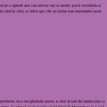
ând pe o oglindă spre care privesc toți cu atenție, parcă cercetându-și
din când în când, se ridică spre câte un burlan ieșit amenințător peste
m probleme, mi-o iau gândurile aiurea, se zbat să iasă din mintea mea ca
in mine. Aș vrea să apară soarele, să mă întorc în Macondo ca la o casă