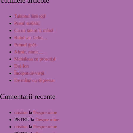
Ultimele articole
Talantul fără rod
Prețul trădării
Cu un talant în mână
Raiul sau Iadul…
Primul țipăt
Nimic, nimic….
Mahalaua cu proscriși
Doi Ion
Început de viață
De mână cu depresia
Comentarii recente
cristina
la
Despre mine
PETRU
la
Despre mine
cristina
la
Despre mine