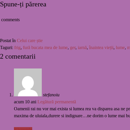
Spune-ți părerea
comments
Postat în
Celui care știe
Taguri:
frig
,
fură bucata mea de lume
,
ger
,
iarnă
,
înaintea vieții
,
lume
,
m
2 comentarii
stefanoiu
acum 10 ani
Legătură permanentă
Oamenii rai nu vor mai exista si lumea rea va disparea asa ne p
maxima de uluiala,durere si indignare…ne dorim o lume mai bun
Răspunde