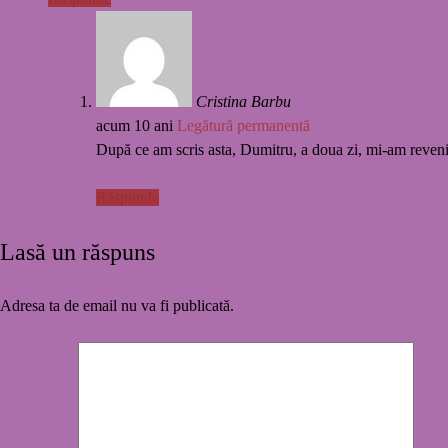
Cristina Barbu
acum 10 ani
Legătură permanentă
După ce am scris asta, Dumitru, a doua zi, mi-am reveni
Răspunde
Lasă un răspuns
Adresa ta de email nu va fi publicată.