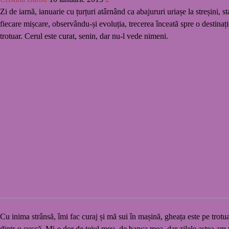
Zi de iarnă, ianuarie cu țurțuri atârnând ca abajururi uriașe la streșini,
fiecare mișcare, observându-și evoluția, trecerea înceată spre o destinaț
trotuar. Cerul este curat, senin, dar nu-l vede nimeni.
Cu inima strânsă, îmi fac curaj și mă sui în mașină, gheața este pe trot
dintr-o cușcă. Mi-e dor de teiul meu, de banca mea, dar zilele astea am 