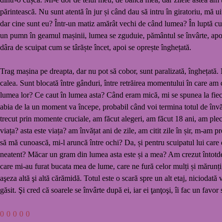
părintească. Nu sunt atentă în jur și când dau să intru în giratoriu, mă u
dar cine sunt eu? Într-un matiz amărât vechi de când lumea? În luptă cu
un pumn în geamul mașinii, lumea se zguduie, pământul se învârte, apo
dâra de scuipat cum se târăște încet, apoi se oprește înghețată.
Trag mașina pe dreapta, dar nu pot să cobor, sunt paralizată, înghețată. 
calea. Sunt blocată între gânduri, între retrăirea momentului în care am 
lumea lor? Ce caut în lumea asta? Când eram mică, mi se spunea la fiecar
abia de la un moment va începe, probabil când voi termina totul de înv
trecut prin momente cruciale, am făcut alegeri, am făcut 18 ani, am ple
viața? asta este viața? am învățat ani de zile, am citit zile în șir, m-am 
să mă cunoască, mi-l aruncă între ochi? Da, și pentru scuipatul lui care
neatent? Măcar un gram din lumea asta este și a mea? Am crezut întotdeaun
care mi-au furat bucata mea de lume, care ne fură celor mulți și mărunți,
aşeza altă şi altă cărămidă. Totul este o scară spre un alt etaj, niciodat
găsit. Şi cred că soarele se învârte după ei, iar ei ţanţoşi, îi fac un fav
0
0
0
0
0