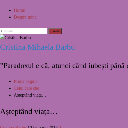
Home
Despre mine
Cristina Mihaela Barbu
”Paradoxul e că, atunci când iubești până
Prima pagină
Celui care știe
Așteptând viața…
Așteptând viața…
Cristina Barbu
10 ianuarie 2015
2