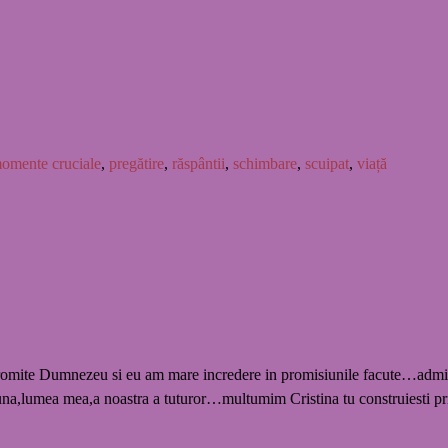
omente cruciale
,
pregătire
,
răspântii
,
schimbare
,
scuipat
,
viață
romite Dumnezeu si eu am mare incredere in promisiunile facute…admir op
a,lumea mea,a noastra a tuturor…multumim Cristina tu construiesti prin