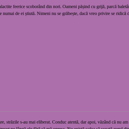
 stalactite feerice scoborând din nori. Oameni pășind cu grijă, parcă balet
ie numai de ei știută. Nimeni nu se grăbește, dacă vreo privire se ridică 
uare, străzile s-au mai eliberat. Conduc atentă, dar apoi, văzând că nu a
trecut pe lângă ele fără să mă opresc. Nu există cafea să scoată gerul d