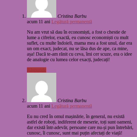
Cristina Barbu
acum 11 ani
Legătură permanentă
Nu am vrut să dau în economiști, a fost o chestie de
lume a cifrelor, exactă, eu cunosc economiști cu mult
suflet, cu multe îndoieli, mama mea a fost unul, dar era
un om exact, judecat, nu se lăsa dus de ape, ca mine,
așa! Dacă te-am rănit cu ceva, îmi cer scuze, era o idee
de analogie cu lumea celor exacți, judecați!
Răspunde
Cristina Barbu
acum 11 ani
Legătură permanentă
Eu nu cred în omul mașinărie, în general, nu există
astfel de roboți, indiferent de meserie, toți sunt oameni,
dar există într-adevăr, persoane care nu-și pun întrebări,
cunosc, îi cunosc, sunt mai puțin afectați de viață!