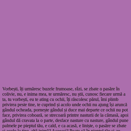
Vorbești, îți urmăresc buzele frumoase, râzi, se zbate o pasăre în
colivie, nu, e inima mea, te urmăresc, nu știi, cunosc fiecare urmă a
ta, tu vorbești, eu te ating cu ochii, îți răscolesc părul, îmi plimb
privirea peste tine, te cuprind și acolo unde ochii nu ajung își aruncă
gândul ocheada, pornește gândul și duce mai departe ce ochii nu pot
face, privirea coboară, se strecoară printre nasturii de la cămasă, apoi
gândul dă cravata la o parte, desface nasture cu nasture, gândul pune
palmele pe pieptul tău, e cald, e ca acasă, e liniște, o pasăre se zbate
și acolo la tine, altă inimă? Aceeași? Poate că în pieptul tău și-au