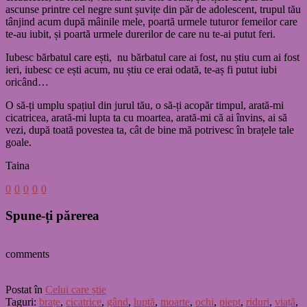
ascunse printre cel negre sunt șuvițe din păr de adolescent, trupul tău
tânjind acum după mâinile mele, poartă urmele tuturor femeilor care
te-au iubit, și poartă urmele durerilor de care nu te-ai putut feri.
Iubesc bărbatul care ești, nu bărbatul care ai fost, nu știu cum ai fost
ieri, iubesc ce ești acum, nu știu ce erai odată, te-aș fi putut iubi
oricând…
O să-ți umplu spațiul din jurul tău, o să-ți acopăr timpul, arată-mi
cicatricea, arată-mi lupta ta cu moartea, arată-mi că ai învins, ai să
vezi, după toată povestea ta, cât de bine mă potrivesc în brațele tale
goale.
Taina
0
0
0
0
0
Spune-ți părerea
comments
Postat în
Celui care știe
Taguri:
brațe
,
cicatrice
,
gând
,
luptă
,
moarte
,
ochi
,
piept
,
riduri
,
viață
,