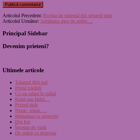
Articolul Precedent:
Rochia de mireasă din sertarul meu
Articolul Următor:
Jumătatea mea de suflet….
Principal Sidebar
Devenim prieteni?
Ultimele articole
Talantul fără rod
Prețul trădării
Cu un talant în mână
Raiul sau Iadul…
Primul țipăt
Nimic, nimic….
Mahalaua cu proscriși
Doi Ion
Început de viață
De mână cu depresia