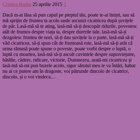
Cristina Barbu
25 aprilie 2015
3
Dacă m-ai lăsa să pun capul pe pieptul tău, poate te-ai liniști, sau să
mă sprijin de fruntea ta acolo unde ascunzi cicatricea după șuvițele
de păr. Lasă-mă să te ating, lasă-mă să-ți descopăr ridurile, povestesc
atât de frumos despre viața ta, despre durerile tale, lasă-mă să-ți
dezgolesc fruntea de nori, să-ți dau șuvițele la o parte, lasă-mă să-ți
văd cicatricea, să-ți spun cât de frumoasă este, lasă-mă să-ți arăt că
urma rămasă poate spune o poveste, poate vorbi despre o luptă, o
luptă cu moartea, lasă-mă să-ți ascult cuvintele despre supraviețuire,
bătălie, cădere, ridicare, victorie, Dumnezeu, arată-mi cicatricea și
lasă-mă să-mi pun buzele acolo, sigur sărutul meu te va întări, habar
nu ai ce putere am în dragoste, voi pătrunde dincolo de cicatrice,
dincolo, și o voi vindeca…