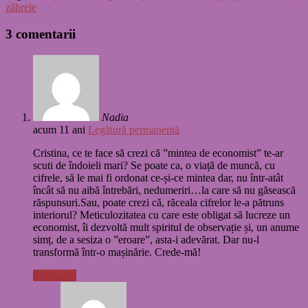
zăbrele
3 comentarii
Nadia
acum 11 ani
Legătură permanentă
Cristina, ce te face să crezi că ”mintea de economist” te-ar
scuti de îndoieli mari? Se poate ca, o viață de muncă, cu
cifrele, să le mai fi ordonat ce-și-ce mintea dar, nu într-atât
încât să nu aibă întrebări, nedumeriri…la care să nu găsească
răspunsuri.Sau, poate crezi că, răceala cifrelor le-a pătruns
interiorul? Meticulozitatea cu care este obligat să lucreze un
economist, îi dezvoltă mult spiritul de observație și, un anume
simț, de a sesiza o ”eroare”, asta-i adevărat. Dar nu-l
transformă într-o mașinărie. Crede-mă!
Răspunde