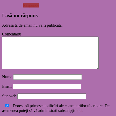
Răspunde
Lasă un răspuns
Adresa ta de email nu va fi publicată.
Comentariu
Nume
Email
Site web
Doresc să primesc notificări ale comentariilor ulterioare. De
asemenea puteți să vă administrați subscripția
aici
.