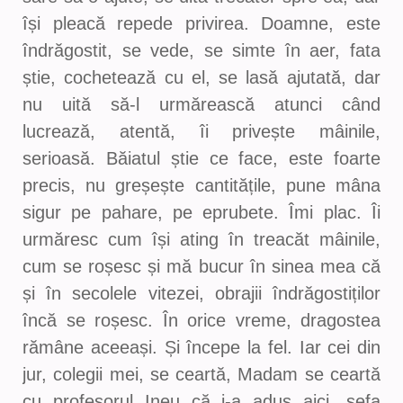
își pleacă repede privirea. Doamne, este
îndrăgostit, se vede, se simte în aer, fata
știe, cochetează cu el, se lasă ajutată, dar
nu uită să-l urmărească atunci când
lucrează, atentă, îi privește mâinile,
serioasă. Băiatul știe ce face, este foarte
precis, nu greșește cantitățile, pune mâna
sigur pe pahare, pe eprubete. Îmi plac. Îi
urmăresc cum își ating în treacăt mâinile,
cum se roșesc și mă bucur în sinea mea că
și în secolele vitezei, obrajii îndrăgostiților
încă se roșesc. În orice vreme, dragostea
rămâne aceeași. Și începe la fel. Iar cei din
jur, colegii mei, se ceartă, Madam se ceartă
cu profesorul Ineu că i-a adus aici, șefa