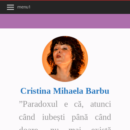
menu1
Cristina Mihaela Barbu
”Paradoxul e că, atunci
când iubești până când
doare, nu mai există