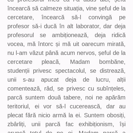
încearcă să calmeze situația, vine șeful de la
cercetare, încearcă să-l convingă pe
profesor să-i ducă în alt laborator, dar deja
profesorul se ambiționează, deja ridică
vocea, mă întorc și mă uit oarecum mirată,
nu l-am văzut până acum nervos, șeful de la
cercetare pleacă, Madam bombăne,
studenții privesc spectacolul, se distrează,
unii s-au apucat deja de lucru, alții
comentează, râd, se privesc cu subînțeles,
parcă suntem două tabere, noi ne apărăm
teritoriul, ei vor să-l cucerească, dar au
plecat fără nicio armă la ei. Suntem obosiți,
zbârliți, unii parcă fac exhibiționism, își