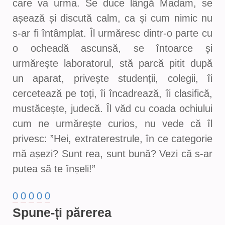
care va urma. Se duce lângă Madam, se
așează și discută calm, ca și cum nimic nu
s-ar fi întâmplat. Îl urmăresc dintr-o parte cu
o ocheadă ascunsă, se întoarce și
urmărește laboratorul, stă parcă pitit după
un aparat, privește studenții, colegii, îi
cercetează pe toți, îi încadrează, îi clasifică,
mustăcește, judecă. Îl văd cu coada ochiului
cum ne urmărește curios, nu vede că îl
privesc: ”Hei, extraterestrule, în ce categorie
mă așezi? Sunt rea, sunt bună? Vezi că s-ar
putea să te înșeli!”
0
0
0
0
0
Spune-ți părerea