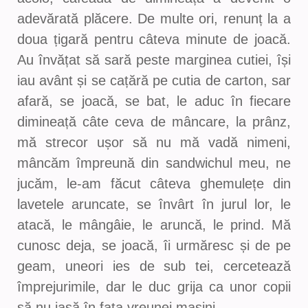
adevărată plăcere. De multe ori, renunț la a
doua țigară pentru câteva minute de joacă.
Au învățat să sară peste marginea cutiei, își
iau avânt și se cațără pe cutia de carton, sar
afară, se joacă, se bat, le aduc în fiecare
dimineață câte ceva de mâncare, la prânz,
mă strecor ușor să nu mă vadă nimeni,
mâncăm împreună din sandwichul meu, ne
jucăm, le-am făcut câteva ghemulețe din
lavetele aruncate, se învârt în jurul lor, le
atacă, le mângâie, le aruncă, le prind. Mă
cunosc deja, se joacă, îi urmăresc și de pe
geam, uneori ies de sub tei, cercetează
împrejurimile, dar le duc grija ca unor copii
să nu iasă în fața vreunei mașini.