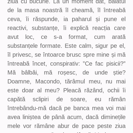
ziua cu bucurie. La un moment dat, băiatul
de la masa noastră îl cheamă, îl întreabă
ceva, îi răspunde, ia paharul și pune el
reactivi, substanțe, îi explică reacția care
avut loc, ce s-a format, cum arată
substanțele formate. Este calm, sigur pe el,
îl privesc, se întoarce brusc spre mine și mă
întreabă încet, conspirativ: ”Ce fac pisicii?”
Mă bâlbâi, mă roșesc, de unde știe?
Doamne, Macondo, tărâmul meu, nu mai
este doar al meu? Pleacă răzând, ochii îi
capătă sclipiri de soare, eu rămân
întrebându-mă dacă pe banca mea voi mai
avea liniștea de până acum, dacă diminețile
mele vor rămâne abur de pace peste ziua