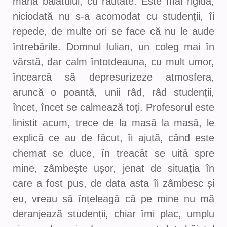
mâna băiatului, cu răutate. Este mai rigidă,
niciodată nu s-a acomodat cu studenții, îi
repede, de multe ori se face că nu le aude
întrebările. Domnul Iulian, un coleg mai în
vârstă, dar calm întotdeauna, cu mult umor,
încearcă să depresurizeze atmosfera,
aruncă o poantă, unii râd, râd studenții,
încet, încet se calmează toți. Profesorul este
liniștit acum, trece de la masă la masă, le
explică ce au de făcut, îi ajută, când este
chemat se duce, în treacăt se uită spre
mine, zâmbește ușor, jenat de situația în
care a fost pus, de data asta îi zâmbesc și
eu, vreau să înțeleagă că pe mine nu mă
deranjează studenții, chiar îmi plac, umplu