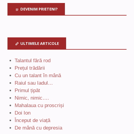
DEVENIM PRIETENI?
ULTIMELE ARTICOLE
Talantul fără rod
Prețul trădării
Cu un talant în mână
Raiul sau Iadul…
Primul țipăt
Nimic, nimic….
Mahalaua cu proscriși
Doi Ion
Început de viață
De mână cu depresia