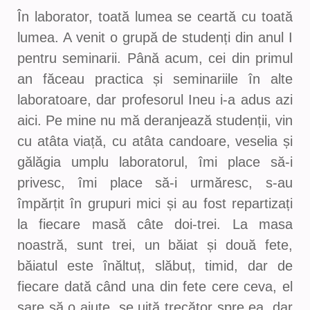
În laborator, toată lumea se ceartă cu toată
lumea. A venit o grupă de studenți din anul I
pentru seminarii. Până acum, cei din primul
an făceau practica și seminariile în alte
laboratoare, dar profesorul Ineu i-a adus azi
aici. Pe mine nu mă deranjează studenții, vin
cu atâta viață, cu atâta candoare, veselia și
gălăgia umplu laboratorul, îmi place să-i
privesc, îmi place să-i urmăresc, s-au
împărțit în grupuri mici și au fost repartizați
la fiecare masă câte doi-trei. La masa
noastră, sunt trei, un băiat și două fete,
băiatul este înăltuț, slăbuț, timid, dar de
fiecare dată când una din fete cere ceva, el
sare să o ajute, se uită trecător spre ea, dar