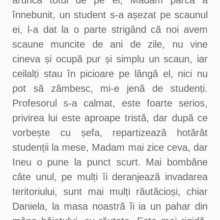
aruncă totul de pe ei, Madam parcă a
înnebunit, un student s-a așezat pe scaunul
ei, l-a dat la o parte strigând că noi avem
scaune muncite de ani de zile, nu vine
cineva și ocupă pur și simplu un scaun, iar
ceilalți stau în picioare pe lângă el, nici nu
pot să zâmbesc, mi-e jenă de studenți.
Profesorul s-a calmat, este foarte serios,
privirea lui este aproape tristă, dar după ce
vorbește cu șefa, repartizează hotărât
studenții la mese, Madam mai zice ceva, dar
Ineu o pune la punct scurt. Mai bombăne
câte unul, pe mulți îi deranjează invadarea
teritoriului, sunt mai mulți răutăcioși, chiar
Daniela, la masa noastră îi ia un pahar din