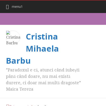
menu1
Cristina
Mihaela
Barbu
”Paradoxul e că, atunci când iubești
până când doare, nu mai există
durere, ci doar mai multă dragoste”
Maica Tereza