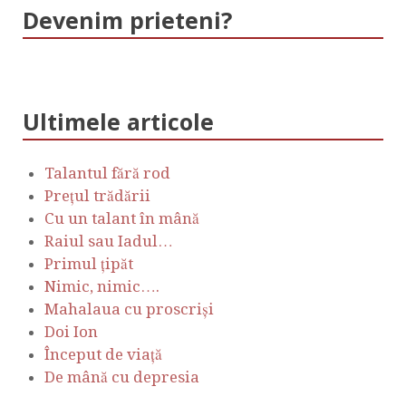
Devenim prieteni?
Ultimele articole
Talantul fără rod
Prețul trădării
Cu un talant în mână
Raiul sau Iadul…
Primul țipăt
Nimic, nimic….
Mahalaua cu proscriși
Doi Ion
Început de viață
De mână cu depresia