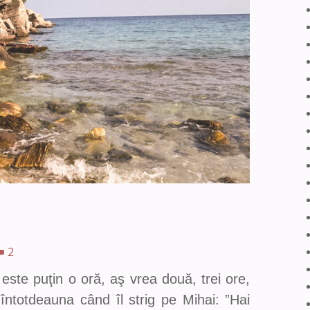
2
 este puţin o oră, aş vrea două, trei ore,
ntotdeauna când îl strig pe Mihai: ”Hai