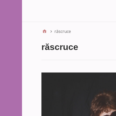
răscruce
răscruce