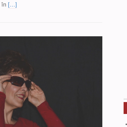
 în
[…]