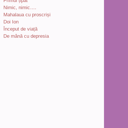
Primul țipăt
Nimic, nimic….
Mahalaua cu proscriși
Doi Ion
Început de viață
De mână cu depresia