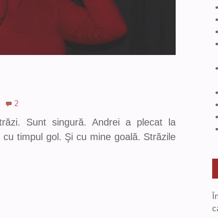
5
2
răzi. Sunt singură. Andrei a plecat la
 cu timpul gol. Şi cu mine goală. Străzile
Î
c