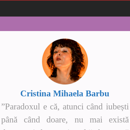
Cristina Mihaela Barbu
”Paradoxul e că, atunci când iubești
până când doare, nu mai există