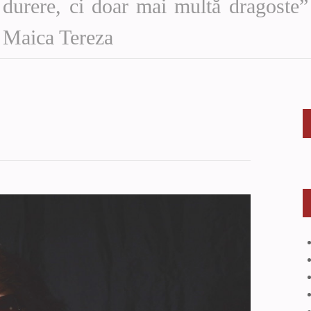
durere, ci doar mai multă dragoste”
Maica Tereza