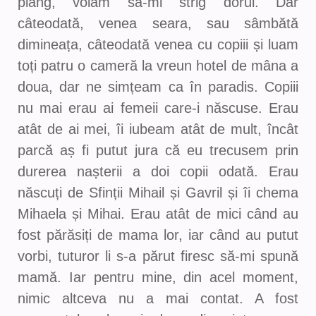
plâng, voiam să-mi strig dorul. Dar
câteodată, venea seara, sau sâmbătă
dimineața, câteodată venea cu copiii și luam
toți patru o cameră la vreun hotel de mâna a
doua, dar ne simțeam ca în paradis. Copiii
nu mai erau ai femeii care-i născuse. Erau
atât de ai mei, îi iubeam atât de mult, încât
parcă aș fi putut jura că eu trecusem prin
durerea nașterii a doi copii odată. Erau
născuți de Sfinții Mihail și Gavril și îi chema
Mihaela și Mihai. Erau atât de mici când au
fost părăsiți de mama lor, iar când au putut
vorbi, tuturor li s-a părut firesc să-mi spună
mamă. Iar pentru mine, din acel moment,
nimic altceva nu a mai contat. A fost