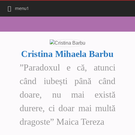
menu1
Cristina Mihaela Barbu
”Paradoxul e că, atunci
când iubești până când
doare, nu mai există
durere, ci doar mai multă
dragoste” Maica Tereza