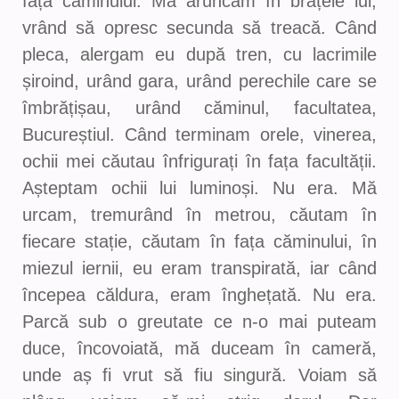
fața căminului. Mă aruncam în brațele lui,
vrând să opresc secunda să treacă. Când
pleca, alergam eu după tren, cu lacrimile
șiroind, urând gara, urând perechile care se
îmbrățișau, urând căminul, facultatea,
Bucureștiul. Când terminam orele, vinerea,
ochii mei căutau înfrigurați în fața facultății.
Așteptam ochii lui luminoși. Nu era. Mă
urcam, tremurând în metrou, căutam în
fiecare stație, căutam în fața căminului, în
miezul iernii, eu eram transpirată, iar când
începea căldura, eram înghețată. Nu era.
Parcă sub o greutate ce n-o mai puteam
duce, încovoiată, mă duceam în cameră,
unde aș fi vrut să fiu singură. Voiam să