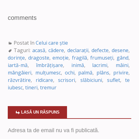
comments
Postat în
Celui care știe
Taguri:
acasă
,
cădere
,
declarații
,
defecte
,
desene
,
dorințe
,
dragoste
,
emoție
,
fragilă
,
frumuseți
,
gând
,
iartă-mă
,
îmbrățișare
,
inimă
,
lacrimi
,
mâini
,
mângâieri
,
mulțumesc
,
ochi
,
palmă
,
plâns
,
privire
,
răzvrătire
,
ridicare
,
scrisori
,
slăbiciuni
,
suflet
,
te
iubesc
,
tineri
,
tremur
LASĂ UN RĂSPUNS
Adresa ta de email nu va fi publicată.