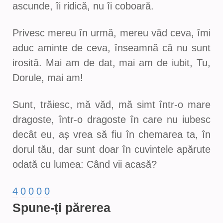
ascunde, îi ridică, nu îi coboară.
Privesc mereu în urmă, mereu văd ceva, îmi
aduc aminte de ceva, înseamnă că nu sunt
irosită. Mai am de dat, mai am de iubit, Tu,
Dorule, mai am!
Sunt, trăiesc, mă văd, mă simt într-o mare
dragoste, într-o dragoste în care nu iubesc
decât eu, aș vrea să fiu în chemarea ta, în
dorul tău, dar sunt doar în cuvintele apărute
odată cu lumea: Când vii acasă?
4
0
0
0
0
Spune-ți părerea