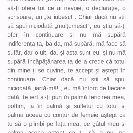
să-ți ofere tot ce ai nevoie, o declarație, o
scrisoare, un „te iubesc!”. Chiar dacă nu știi
să spui niciodată „mulțumesc!”, eu știu să-ți
ofer în continuare și nu mă supără
indiferența ta, ba da, mă supără, mă face să
sufăr, dar o uit, da, și asta sunt eu, și nu mă
supără încăpățânarea ta de a crede că totul
din mine ți se cuvine, te accept și aștept în
continuare. Chiar dacă nu știi să spui
niciodată „iartă-mă!”, eu mă întorc de fiecare
dată, te iert și-ți pun în palmă fericirea mea,
poftim, ia în palmă și sufletul cu totul și
palma aceea cu contur de femeie aștept ca
tu să o plimbi pe fața mea, pe gâtul meu și
palma aceea aștept ca tu să o pui pe