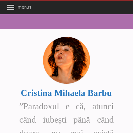
menu1
Cristina Mihaela Barbu
”Paradoxul e că, atunci
când iubești până când
doare, nu mai există