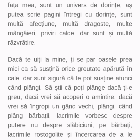
fața mea, sunt un univers de dorințe, aș
putea scrie pagini întregi cu dorințe, sunt
multă afecțiune, multă dragoste, multe
mângâieri, priviri calde, dar sunt și multă
răzvrătire.
Dacă te uiți la mine, ți se par oasele prea
mici ca să susțină orice greutate apărută în
cale, dar sunt sigură că te pot susține atunci
când plângi. Să știi că poți plânge dacă ți-e
greu, dacă vrei să acoperi o amintire, dacă
vrei să îngropi un gând vechi, plângi, când
plâng bărbații, lacrimile vorbesc despre
putere nu despre slăbiciuni, pe bărbați,
lacrimile rostogolite și încercarea de a le