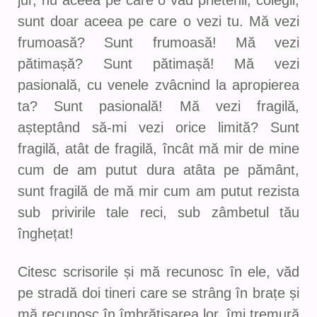
jur, nu aceea pe care o văd prietenii, colegii,
sunt doar aceea pe care o vezi tu. Mă vezi
frumoasă? Sunt frumoasă! Mă vezi
pătimașă? Sunt pătimașă! Mă vezi
pasională, cu venele zvâcnind la apropierea
ta? Sunt pasională! Mă vezi fragilă,
așteptând să-mi vezi orice limită? Sunt
fragilă, atât de fragilă, încât mă mir de mine
cum de am putut dura atâta pe pământ,
sunt fragilă de mă mir cum am putut rezista
sub privirile tale reci, sub zâmbetul tău
înghețat!
Citesc scrisorile și mă recunosc în ele, văd
pe stradă doi tineri care se strâng în brațe și
mă recunosc în îmbrățișarea lor, îmi tremură