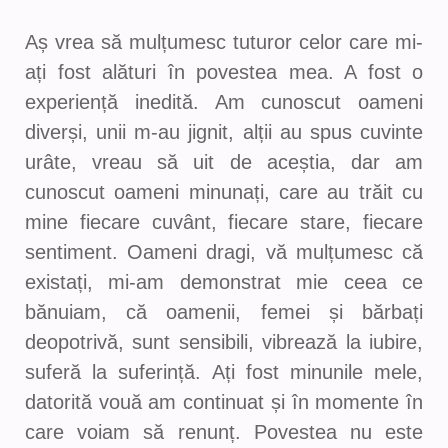
Aș vrea să mulțumesc tuturor celor care mi-
ați fost alături în povestea mea. A fost o
experiență inedită. Am cunoscut oameni
diverși, unii m-au jignit, alții au spus cuvinte
urâte, vreau să uit de aceștia, dar am
cunoscut oameni minunați, care au trăit cu
mine fiecare cuvânt, fiecare stare, fiecare
sentiment. Oameni dragi, vă mulțumesc că
existați, mi-am demonstrat mie ceea ce
bănuiam, că oamenii, femei și bărbați
deopotrivă, sunt sensibili, vibrează la iubire,
suferă la suferință. Ați fost minunile mele,
datorită vouă am continuat și în momente în
care voiam să renunț. Povestea nu este