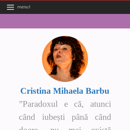
menu1
Cristina Mihaela Barbu
”Paradoxul e că, atunci
când iubești până când
doare, nu mai există