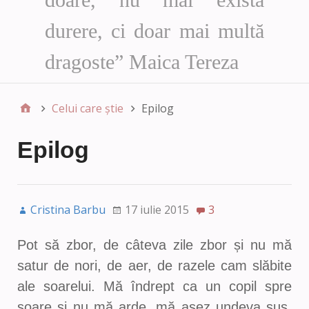
durere, ci doar mai multă
dragoste” Maica Tereza
Celui care știe
Epilog
Epilog
Cristina Barbu
17 iulie 2015
3
Pot să zbor, de câteva zile zbor și nu mă
satur de nori, de aer, de razele cam slăbite
ale soarelui. Mă îndrept ca un copil spre
soare și nu mă arde, mă așez undeva sus,