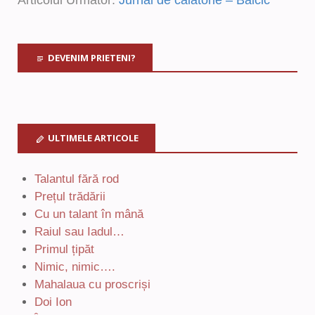
DEVENIM PRIETENI?
ULTIMELE ARTICOLE
Talantul fără rod
Prețul trădării
Cu un talant în mână
Raiul sau Iadul…
Primul țipăt
Nimic, nimic….
Mahalaua cu proscriși
Doi Ion