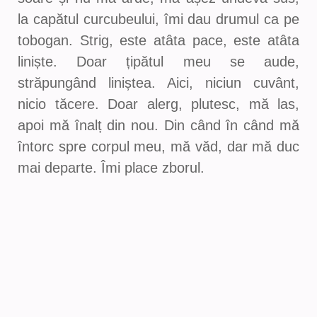
la capătul curcubeului, îmi dau drumul ca pe
tobogan. Strig, este atâta pace, este atâta
liniște. Doar țipătul meu se aude,
străpungând liniștea. Aici, niciun cuvânt,
nicio tăcere. Doar alerg, plutesc, mă las,
apoi mă înalț din nou. Din când în când mă
întorc spre corpul meu, mă văd, dar mă duc
mai departe. Îmi place zborul.