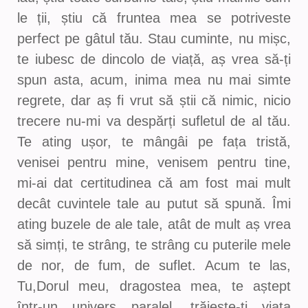
le ții, știu că fruntea mea se potriveste
perfect pe gâtul tău. Stau cuminte, nu mișc,
te iubesc de dincolo de viață, aș vrea să-ți
spun asta, acum, inima mea nu mai simte
regrete, dar aș fi vrut să știi că nimic, nicio
trecere nu-mi va despărți sufletul de al tău.
Te ating ușor, te mângâi pe fața tristă,
venisei pentru mine, venisem pentru tine,
mi-ai dat certitudinea că am fost mai mult
decât cuvintele tale au putut să spună. Îmi
ating buzele de ale tale, atât de mult aș vrea
să simți, te strâng, te strâng cu puterile mele
de nor, de fum, de suflet. Acum te las,
Tu,Dorul meu, dragostea mea, te aștept
într-un univers paralel, trăiește-ți viața