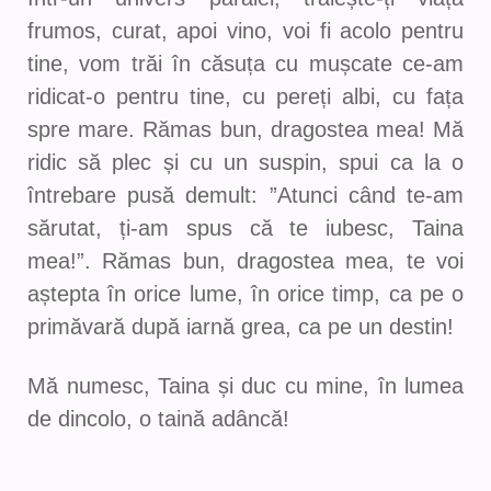
frumos, curat, apoi vino, voi fi acolo pentru
tine, vom trăi în căsuța cu mușcate ce-am
ridicat-o pentru tine, cu pereți albi, cu fața
spre mare. Rămas bun, dragostea mea! Mă
ridic să plec și cu un suspin, spui ca la o
întrebare pusă demult: ”Atunci când te-am
sărutat, ți-am spus că te iubesc, Taina
mea!”. Rămas bun, dragostea mea, te voi
aștepta în orice lume, în orice timp, ca pe o
primăvară după iarnă grea, ca pe un destin!
Mă numesc, Taina și duc cu mine, în lumea
de dincolo, o taină adâncă!