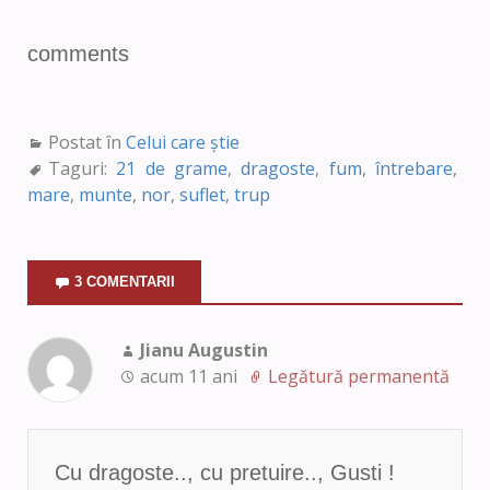
comments
Postat în
Celui care știe
Taguri:
21 de grame
,
dragoste
,
fum
,
întrebare
,
mare
,
munte
,
nor
,
suflet
,
trup
3 COMENTARII
Jianu Augustin
acum 11 ani
Legătură permanentă
Cu dragoste.., cu pretuire.., Gusti !