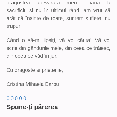
dragostea adevărată merge până la
sacrificiu și nu în ultimul rând, am vrut să
arăt că înainte de toate, suntem suflete, nu
trupuri.
Când o să-mi lipsiți, vă voi căuta! Vă voi
scrie din gândurile mele, din ceea ce trăiesc,
din ceea ce văd în jur.
Cu dragoste și prietenie,
Cristina Mihaela Barbu
0
0
0
0
0
Spune-ți părerea