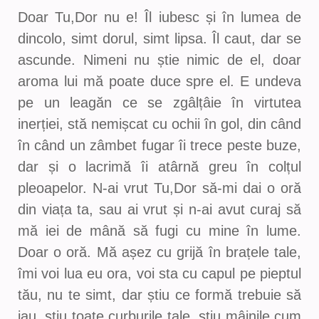
Doar Tu,Dor nu e! Îl iubesc și în lumea de
dincolo, simt dorul, simt lipsa. Îl caut, dar se
ascunde. Nimeni nu știe nimic de el, doar
aroma lui mă poate duce spre el. E undeva
pe un leagăn ce se zgâlțâie în virtutea
inerției, stă nemișcat cu ochii în gol, din când
în când un zâmbet fugar îi trece peste buze,
dar și o lacrimă îi atârnă greu în colțul
pleoapelor. N-ai vrut Tu,Dor să-mi dai o oră
din viața ta, sau ai vrut și n-ai avut curaj să
mă iei de mână să fugi cu mine în lume.
Doar o oră. Mă așez cu grijă în brațele tale,
îmi voi lua eu ora, voi sta cu capul pe pieptul
tău, nu te simt, dar știu ce formă trebuie să
iau, știu toate curburile tale, știu mâinile cum