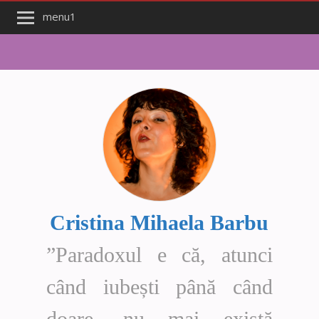
menu1
Cristina Mihaela Barbu
”Paradoxul e că, atunci
când iubești până când
doare, nu mai există