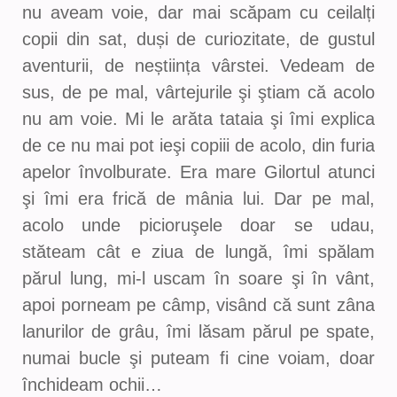
nu aveam voie, dar mai scăpam cu ceilalți
copii din sat, duși de curiozitate, de gustul
aventurii, de neștiința vârstei. Vedeam de
sus, de pe mal, vârtejurile şi ştiam că acolo
nu am voie. Mi le arăta tataia şi îmi explica
de ce nu mai pot ieşi copiii de acolo, din furia
apelor învolburate. Era mare Gilortul atunci
şi îmi era frică de mânia lui. Dar pe mal,
acolo unde picioruşele doar se udau,
stăteam cât e ziua de lungă, îmi spălam
părul lung, mi-l uscam în soare şi în vânt,
apoi porneam pe câmp, visând că sunt zâna
lanurilor de grâu, îmi lăsam părul pe spate,
numai bucle şi puteam fi cine voiam, doar
închideam ochii…