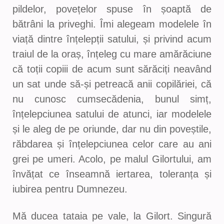
pildelor, povețelor spuse în șoaptă de
bătrâni la priveghi. Îmi alegeam modelele în
viață dintre înțelepții satului, și privind acum
traiul de la oraș, înțeleg cu mare amărăciune
că toții copiii de acum sunt sărăciți neavând
un sat unde să-și petreacă anii copilăriei, că
nu cunosc cumsecădenia, bunul simț,
înțelepciunea satului de atunci, iar modelele
și le aleg de pe oriunde, dar nu din poveștile,
răbdarea și înțelepciunea celor care au ani
grei pe umeri. Acolo, pe malul Gilortului, am
învățat ce înseamnă iertarea, toleranța și
iubirea pentru Dumnezeu.
Mă ducea tataia pe vale, la Gilort. Singură