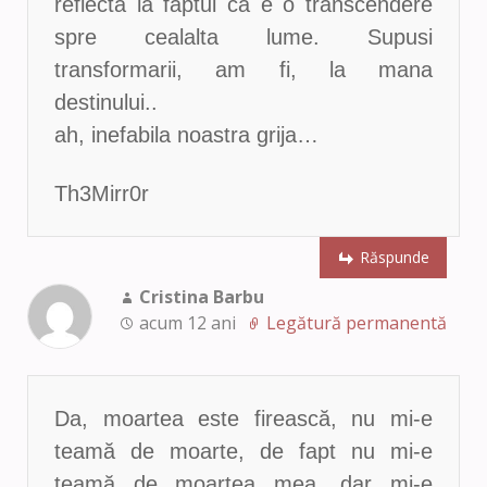
reflecta la faptul ca e o transcendere
spre cealalta lume. Supusi
transformarii, am fi, la mana
destinului..
ah, inefabila noastra grija…
Th3Mirr0r
Răspunde
Cristina Barbu
acum 12 ani
Legătură permanentă
Da, moartea este firească, nu mi-e
teamă de moarte, de fapt nu mi-e
teamă de moartea mea, dar mi-e