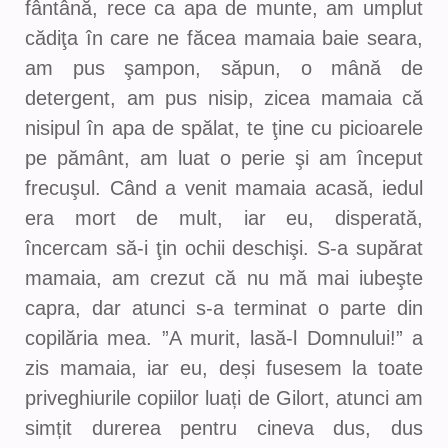
fântână, rece ca apa de munte, am umplut
cădiţa în care ne făcea mamaia baie seara,
am pus şampon, săpun, o mână de
detergent, am pus nisip, zicea mamaia că
nisipul în apa de spălat, te ţine cu picioarele
pe pământ, am luat o perie şi am început
frecuşul. Când a venit mamaia acasă, iedul
era mort de mult, iar eu, disperată,
încercam să-i ţin ochii deschişi. S-a supărat
mamaia, am crezut că nu mă mai iubeşte
capra, dar atunci s-a terminat o parte din
copilăria mea. ”A murit, lasă-l Domnului!” a
zis mamaia, iar eu, deși fusesem la toate
priveghiurile copiilor luați de Gilort, atunci am
simțit durerea pentru cineva dus, dus