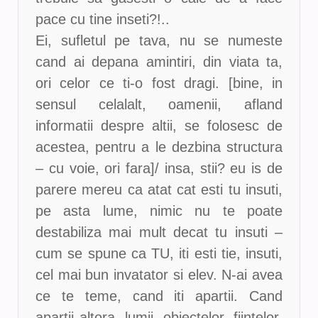
pace cu tine inseti?!..
Ei, sufletul pe tava, nu se numeste
cand ai depana amintiri, din viata ta,
ori celor ce ti-o fost dragi. [bine, in
sensul celalalt, oamenii, afland
informatii despre altii, se folosesc de
acestea, pentru a le dezbina structura
– cu voie, ori fara]/ insa, stii? eu is de
parere mereu ca atat cat esti tu insuti,
pe asta lume, nimic nu te poate
destabiliza mai mult decat tu insuti –
cum se spune ca TU, iti esti tie, insuti,
cel mai bun invatator si elev. N-ai avea
ce te teme, cand iti apartii. Cand
apartii altora, lumii, obiectelor, fiintelor,