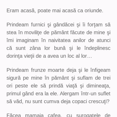
Eram acasă, poate mai acasă ca oriunde.
Prindeam furnici şi gândăcei şi îi forţam să
stea în moviliţe de pământ făcute de mine şi
îmi imaginam în naivitatea anilor de atunci
că sunt zâna lor bună şi le îndeplinesc
dorinţa vieţii de a avea un loc al lor…
Prindeam frunze moarte deja şi le înfigeam
sigură pe mine în pământ şi suflam de trei
ori peste ele să prindă viaţă şi dimineaţa,
primul gând era la ele. Alergam într-un suflet
să văd, nu sunt cumva deja copaci crescuţi?
Făcea mamaia cafea, cu surogatele de