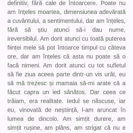
definitiv, fără cale de întoarcere. Poate nu
am înțeles moartea, dimensiunea adevărată
a cuvântului, a sentimentului, dar am înțeles,
fără să știu atunci să-i dau nume,
ireversibilul. Am dorit atunci cu toată puterea
ființei mele să pot întoarce timpul cu câteva
ore, dar am înțeles că asta nu poate să o
facă nimeni. Am dorit atunci cu tot sufletul
să fie ziua aceea parte dintr-un vis urât, eu
să mă trezesc și mamaia să-mi arate că a
făcut capra un ied sănătos. Dar ceea ce
trăiam, era realitate. Iedul se născuse, iar
eu, vinovată de neștiință, l-am aruncat în
lumea de dincolo. Am simțit durere, am
simțit rușine, am plâns, am strigat că nu e