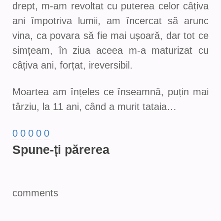
drept, m-am revoltat cu puterea celor câțiva
ani împotriva lumii, am încercat să arunc
vina, ca povara să fie mai ușoară, dar tot ce
simțeam, în ziua aceea m-a maturizat cu
câțiva ani, forțat, ireversibil.
Moartea am înțeles ce înseamnă, puțin mai
târziu, la 11 ani, când a murit tataia…
0
0
0
0
0
Spune-ți părerea
comments