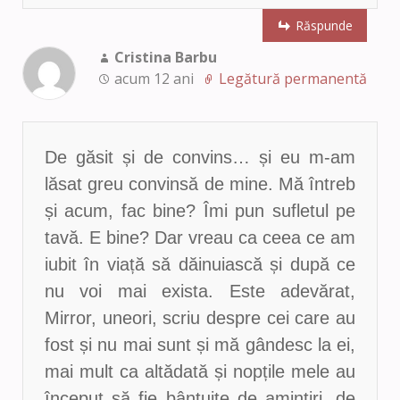
Răspunde
Cristina Barbu
acum 12 ani
Legătură permanentă
De găsit și de convins… și eu m-am
lăsat greu convinsă de mine. Mă întreb
și acum, fac bine? Îmi pun sufletul pe
tavă. E bine? Dar vreau ca ceea ce am
iubit în viață să dăinuiască și după ce
nu voi mai exista. Este adevărat,
Mirror, uneori, scriu despre cei care au
fost și nu mai sunt și mă gândesc la ei,
mai mult ca altădată și nopțile mele au
început să fie bântuite de amintiri, de