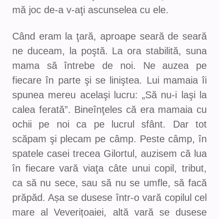
mă joc de-a v-aţi ascunselea cu ele.
Când eram la ţară, aproape seară de seară
ne duceam, la poştă. La ora stabilită, suna
mama să întrebe de noi. Ne auzea pe
fiecare în parte şi se liniştea. Lui mamaia îi
spunea mereu acelaşi lucru: „Să nu-i laşi la
calea ferată”. Bineînţeles că era mamaia cu
ochii pe noi ca pe lucrul sfânt. Dar tot
scăpam şi plecam pe câmp. Peste câmp, în
spatele casei trecea Gilortul, auzisem că lua
în fiecare vară viaţa câte unui copil, tribut,
ca să nu sece, sau să nu se umfle, să facă
prăpăd. Așa se dusese într-o vară copilul cel
mare al Veverițoaiei, altă vară se dusese