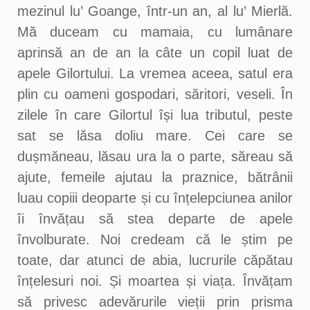
mezinul lu’ Goange, într-un an, al lu’ Mierlă.
Mă duceam cu mamaia, cu lumânare
aprinsă an de an la câte un copil luat de
apele Gilortului. La vremea aceea, satul era
plin cu oameni gospodari, săritori, veseli. În
zilele în care Gilortul își lua tributul, peste
sat se lăsa doliu mare. Cei care se
dușmăneau, lăsau ura la o parte, săreau să
ajute, femeile ajutau la praznice, bătrânii
luau copiii deoparte și cu înțelepciunea anilor
îi învățau să stea departe de apele
învolburate. Noi credeam că le știm pe
toate, dar atunci de abia, lucrurile căpătau
înțelesuri noi. Și moartea și viața. Învățam
să privesc adevărurile vieții prin prisma