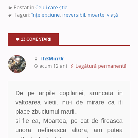
Postat în
Celui care știe
Taguri:
înțelepciune
,
ireversibil
,
moarte
,
viață
13 COMENTARII
Th3Mirr0r
acum 12 ani
Legătură permanentă
De pe aripile copilariei, aruncata in
valtoarea vietii. nu-i de mirare ca iti
place zbuciumul marii..
si fie ea, Moartea, pe cat de fireasca
unora, nefireasca altora, am putea