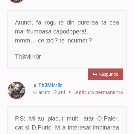
Atunci, fa rogu-te din durerea ta cea
mai frumoasa capodopera!..
mmm… ce zici? te incumeti?
Th3Mirr0r
Răspunde
Th3Mirr0r
acum 12 ani
Legătură permanentă
P.S: Mi-au placut mult, atat O.Paler,
cat si D.Puric. M-a interesat imbinarea