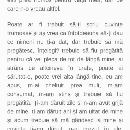
ești prea frumos pentru viața mea, dar pe
care n-o vreau altfel.
Poate ar fi trebuit să-ți scriu cuvinte
frumoase și aș vrea ca întotdeauna să-ți dau
ce nimeni nu ți-a dat, dar trebuie să mă
pregătesc, înțelegi? trebuie să fiu pregătită
pentru că vei pleca de tot de lângă mine, ai
strâns pe altcineva în brațe, poate ai
sărutat-o, poate vrei alta lângă tine, eu am
apus, m-ai cheltuit prea mult, m-am
consumat, m-am stins și trebuie să fiu
pregătită. Ți-am dăruit zile și n-am avut grijă
de mine, ți-am dăruit ani și am uitat de mine
și acum trebuie să mă gândesc la mine și
cuvinte ți-am dăruit, n-ai crezut în ele,