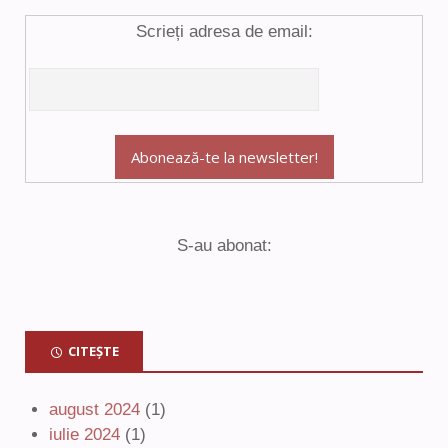
Scrieți adresa de email:
S-au abonat:
CITEȘTE
august 2024
(1)
iulie 2024
(1)