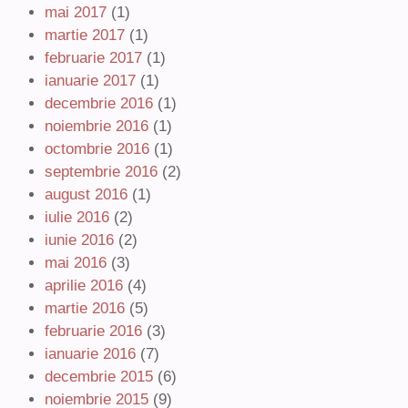
mai 2017
(1)
martie 2017
(1)
februarie 2017
(1)
ianuarie 2017
(1)
decembrie 2016
(1)
noiembrie 2016
(1)
octombrie 2016
(1)
septembrie 2016
(2)
august 2016
(1)
iulie 2016
(2)
iunie 2016
(2)
mai 2016
(3)
aprilie 2016
(4)
martie 2016
(5)
februarie 2016
(3)
ianuarie 2016
(7)
decembrie 2015
(6)
noiembrie 2015
(9)