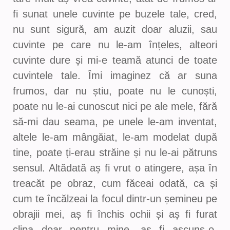
fi sunat unele cuvinte pe buzele tale, cred,
nu sunt sigură, am auzit doar aluzii, sau
cuvinte pe care nu le-am înțeles, alteori
cuvinte dure și mi-e teamă atunci de toate
cuvintele tale. Îmi imaginez că ar suna
frumos, dar nu știu, poate nu le cunoști,
poate nu le-ai cunoscut nici pe ale mele, fără
să-mi dau seama, pe unele le-am inventat,
altele le-am mângăiat, le-am modelat după
tine, poate ți-erau străine și nu le-ai pătruns
sensul. Altădată aș fi vrut o atingere, așa în
treacăt pe obraz, cum făceai odată, ca și
cum te încălzeai la focul dintr-un șemineu pe
obrajii mei, aș fi închis ochii și aș fi furat
clipa doar pentru mine, aș fi ascuns-o,