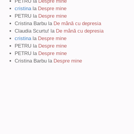
PETRU
la
Despre mine
cristina
la
Despre mine
PETRU
la
Despre mine
Cristina Barbu
la
De mână cu depresia
Claudia Scurtu!
la
De mână cu depresia
cristina
la
Despre mine
PETRU
la
Despre mine
PETRU
la
Despre mine
Cristina Barbu
la
Despre mine