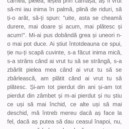
carnea, pielea, ieșea prin cămașă, aș fi vrut
să-mi iau inima în palmă, plină de riduri, să
ți-o arăt, să-ți spun: ”uite, asta se cheamă
durere, mai doare și acum, mai plătesc și
acum!”. Mi-ai pus dobândă grea și uneori n-
o mai pot duce. Ai știut întotdeauna ce spui,
ție nu-ți scapă cuvinte, s-a făcut inima mică,
s-a strâns când ai vrut tu să se strângă, s-a
zbârlit pielea mea când ai vrut tu să se
zbârlească, am plătit când ai vrut tu să
plătesc. Și-am tot pierdut din ani și-am tot
pierdut din zâmbet și m-ai pierdut și nu știu
ce uși să mai închid, ce alte uși să mai
deschid, mă întreb mereu dacă aș face la
fel, dacă aș putea să dau ceasul înapoi, nu,