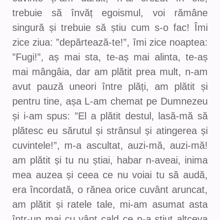
trebuie să învăț egoismul, voi rămâne
singură și trebuie să știu cum s-o fac! Îmi
zice ziua: ”depărtează-te!”, îmi zice noaptea:
”Fugi!”, aș mai sta, te-aș mai alinta, te-aș
mai mângâia, dar am plătit prea mult, n-am
avut pauză uneori între plăți, am plătit și
pentru tine, așa L-am chemat pe Dumnezeu
și i-am spus: ”El a plătit destul, lasă-mă să
plătesc eu sărutul și strânsul și atingerea și
cuvintele!”, m-a ascultat, auzi-mă, auzi-mă!
am plătit și tu nu știai, habar n-aveai, inima
mea auzea și ceea ce nu voiai tu să audă,
era încordată, o rănea orice cuvânt aruncat,
am plătit și ratele tale, mi-am asumat asta
într-un mai cu vânt cald ce n-a știut altceva