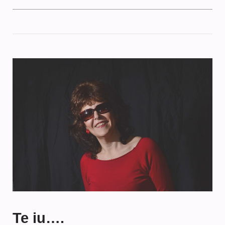
Te iu….