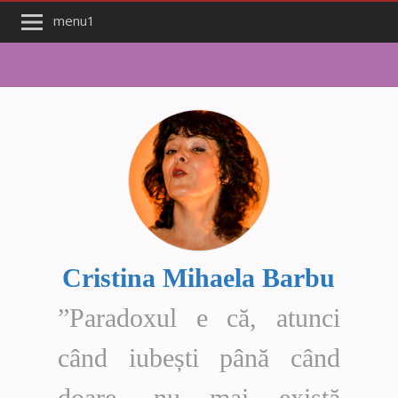
menu1
Cristina Mihaela Barbu
”Paradoxul e că, atunci
când iubești până când
doare, nu mai există