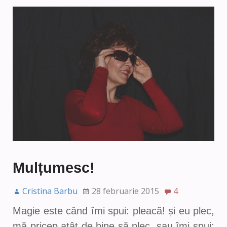
Mulțumesc!
Cristina Barbu
28 februarie 2015
4
Magie este când îmi spui: pleacă! și eu plec,
mă pricep atât de bine să plec, sau îmi spui: