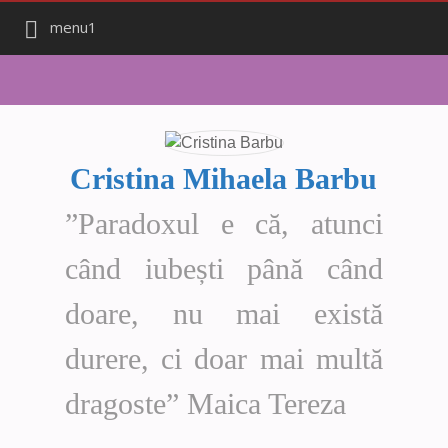
menu1
Cristina Mihaela Barbu
”Paradoxul e că, atunci
când iubești până când
doare, nu mai există
durere, ci doar mai multă
dragoste” Maica Tereza