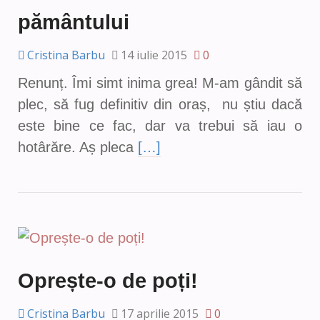
pământului
Cristina Barbu
14 iulie 2015
0
Renunț. Îmi simt inima grea! M-am gândit să
plec, să fug definitiv din oraș, nu știu dacă
este bine ce fac, dar va trebui să iau o
hotârăre. Aș pleca
[…]
Oprește-o de poți!
Cristina Barbu
17 aprilie 2015
0