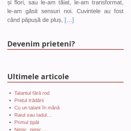
și flori, sau le-am tăiat, le-am transformat,
le-am găsit sensuri noi. Cuvintele au fost
când păpușă de pluș,
[…]
Devenim prieteni?
Ultimele articole
Talantul fără rod
Prețul trădării
Cu un talant în mână
Raiul sau Iadul…
Primul țipăt
Nimic, nimic….