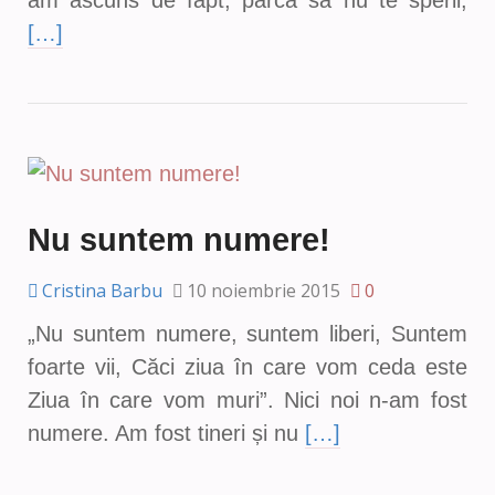
am ascuns de fapt, parcă să nu te sperii,
[…]
Nu suntem numere!
Cristina Barbu
10 noiembrie 2015
0
„Nu suntem numere, suntem liberi, Suntem
foarte vii, Căci ziua în care vom ceda este
Ziua în care vom muri”. Nici noi n-am fost
numere. Am fost tineri și nu
[…]