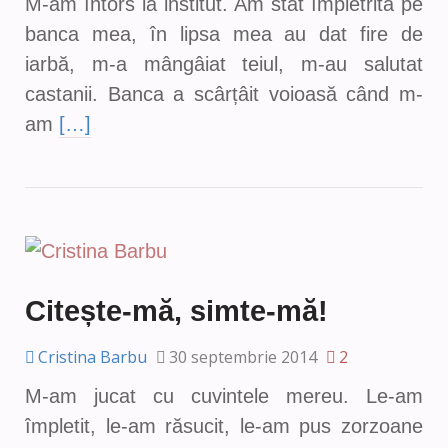
M-am întors la institut. Am stat împietrită pe
banca mea, în lipsa mea au dat fire de
iarbă, m-a mângâiat teiul, m-au salutat
castanii. Banca a scârțâit voioasă când m-
am
[…]
Citește-mă, simte-mă!
Cristina Barbu
30 septembrie 2014
2
M-am jucat cu cuvintele mereu. Le-am
împletit, le-am răsucit, le-am pus zorzoane