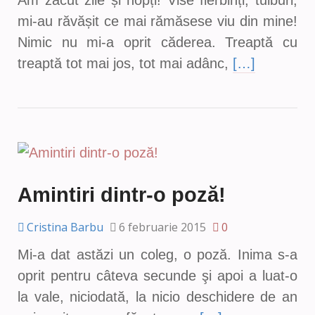
Am zăcut zile și nopți! Vise fierbinți, tulburi,
mi-au răvășit ce mai rămăsese viu din mine!
Nimic nu mi-a oprit căderea. Treaptă cu
treaptă tot mai jos, tot mai adânc,
[…]
Amintiri dintr-o poză!
Cristina Barbu
6 februarie 2015
0
Mi-a dat astăzi un coleg, o poză. Inima s-a
oprit pentru câteva secunde şi apoi a luat-o
la vale, niciodată, la nicio deschidere de an