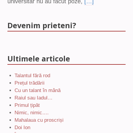
universitar nu au făcut poze,
[…]
Devenim prieteni?
Ultimele articole
Talantul fără rod
Prețul trădării
Cu un talant în mână
Raiul sau Iadul…
Primul țipăt
Nimic, nimic….
Mahalaua cu proscriși
Doi Ion