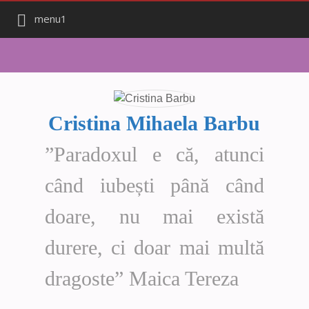
menu1
Cristina Mihaela Barbu
”Paradoxul e că, atunci
când iubești până când
doare, nu mai există
durere, ci doar mai multă
dragoste” Maica Tereza