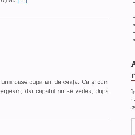
toți au
[…]
ec luminoase după ani de ceață. Ca și cum
ș, mergeam, dar capătul nu se vedea, după
Î
c
p