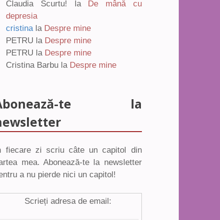
Claudia Scurtu!
la
De mână cu
depresia
cristina
la
Despre mine
PETRU
la
Despre mine
PETRU
la
Despre mine
Cristina Barbu
la
Despre mine
Abonează-te la
newsletter
n fiecare zi scriu câte un capitol din
artea mea. Abonează-te la newsletter
entru a nu pierde nici un capitol!
Scrieți adresa de email: