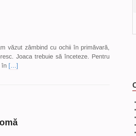
am văzut zâmbind cu ochii în primăvară,
resc. Joaca trebuie să înceteze. Pentru
 în
[…]
tomă