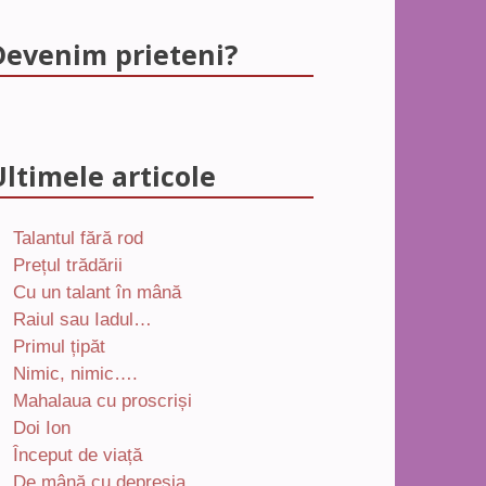
Devenim prieteni?
Ultimele articole
Talantul fără rod
Prețul trădării
Cu un talant în mână
Raiul sau Iadul…
Primul țipăt
Nimic, nimic….
Mahalaua cu proscriși
Doi Ion
Început de viață
De mână cu depresia