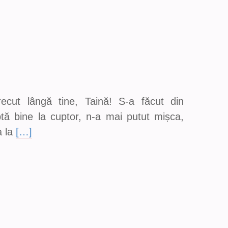
recut lângă tine, Taină! S-a făcut din
tă bine la cuptor, n-a mai putut mișca,
a la
[…]