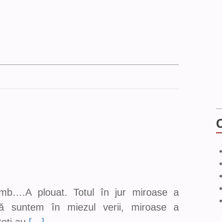
imb….A plouat. Totul în jur miroase a
ă suntem în miezul verii, miroase a