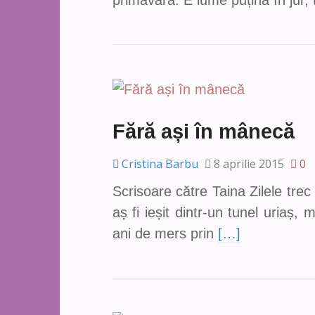
primăvară. E lume puțină în jur, 
Fără ași în mânecă
Cristina Barbu
8 aprilie 2015
0
Scrisoare către Taina Zilele tr
aș fi ieșit dintr-un tunel uria
ani de mers prin
[…]