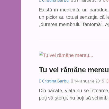
Cristina Barbu
31 martie 2015
0
Există în medicină, un paradox.
un picior au totuşi senzaţia că 
„durerea membrului fantomă”. 
Tu vei rămâne mere
Cristina Barbu
14 ianuarie 2015
Din păcate, viaţa nu se întoarce, 
poţi să ştergi, nu poţi să schimbi