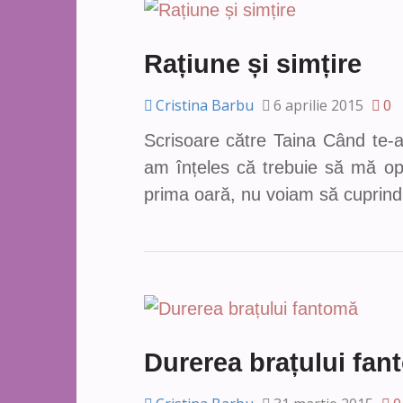
Rațiune și simțire
Cristina Barbu
6 aprilie 2015
0
Scrisoare către Taina Când te-
am înțeles că trebuie să mă op
prima oară, nu voiam să cuprind
Durerea brațului fan