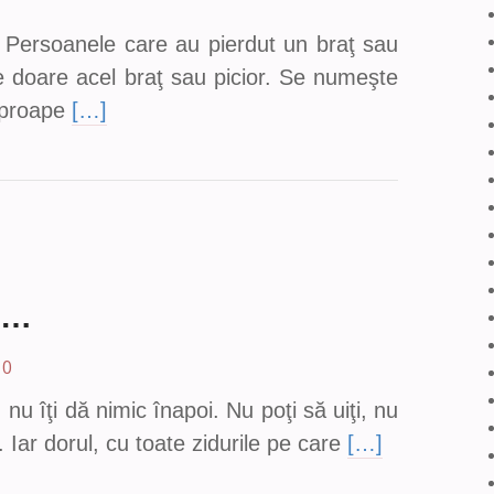
 Persoanele care au pierdut un braţ sau
le doare acel braţ sau picior. Se numeşte
Aproape
[…]
u…
0
nu îţi dă nimic înapoi. Nu poţi să uiţi, nu
. Iar dorul, cu toate zidurile pe care
[…]