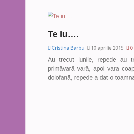
Te iu….
Cristina Barbu
10 aprilie 2015
0
Au trecut lunile, repede au t
primăvară vară, apoi vara coap
dolofană, repede a dat-o toamn