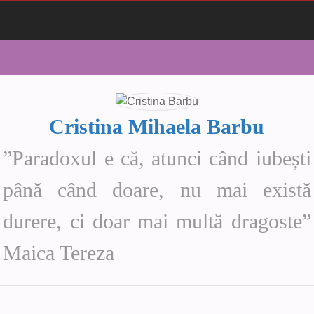
Cristina Mihaela Barbu
”Paradoxul e că, atunci când iubești
până când doare, nu mai există
durere, ci doar mai multă dragoste”
Maica Tereza