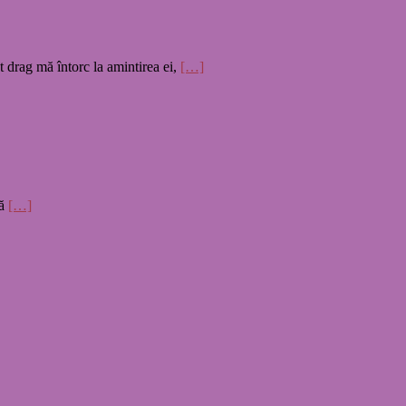
 drag mă întorc la amintirea ei,
[…]
să
[…]