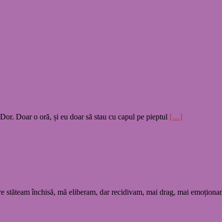
Tu,Dor. Doar o oră, și eu doar să stau cu capul pe pieptul
[…]
are stăteam închisă, mă eliberam, dar recidivam, mai drag, mai emoționan