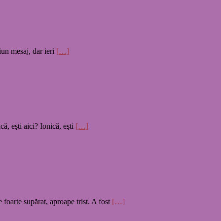
iun mesaj, dar ieri
[…]
ă, eşti aici? Ionică, eşti
[…]
 foarte supărat, aproape trist. A fost
[…]