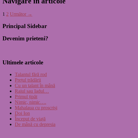
Navigare în articole
1
2
Următor →
Principal Sidebar
Devenim prieteni?
Ultimele articole
Talantul fără rod
Prețul trădării
Cu un talant în mână
Raiul sau Iadul…
Primul țipăt
Nimic, nimic….
Mahalaua cu proscriși
Doi Ion
Început de viață
De mână cu depresia