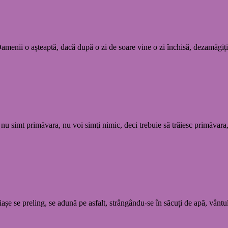
 Oamenii o așteaptă, dacă după o zi de soare vine o zi închisă, dezamăg
simt primăvara, nu voi simţi nimic, deci trebuie să trăiesc primăvara, t
iașe se preling, se adună pe asfalt, strângându-se în săcuți de apă, vânt