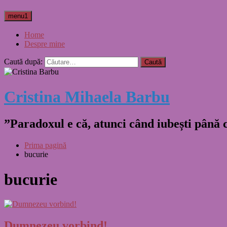
menu1
Home
Despre mine
Caută după:
Cristina Mihaela Barbu
”Paradoxul e că, atunci când iubești până
Prima pagină
bucurie
bucurie
Dumnezeu vorbind!