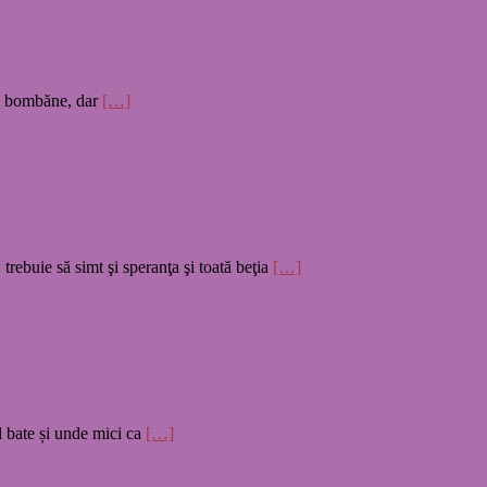
iți bombăne, dar
[…]
rebuie să simt şi speranţa şi toată beţia
[…]
ul bate și unde mici ca
[…]