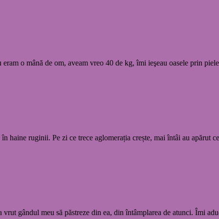
Eu eram o mână de om, aveam vreo 40 de kg, îmi ieşeau oasele prin pie
 haine ruginii. Pe zi ce trece aglomerația crește, mai întâi au apărut ce
e a vrut gândul meu să păstreze din ea, din întâmplarea de atunci. Îmi ad