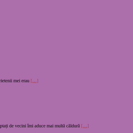
rietenii mei erau
[…]
ptați de vecini îmi aduce mai multă căldură
[…]