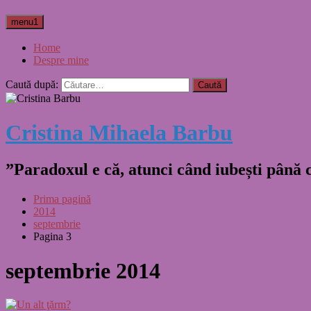
menu1
Home
Despre mine
Caută după:
Cristina Mihaela Barbu
”Paradoxul e că, atunci când iubești până
Prima pagină
2014
septembrie
Pagina 3
septembrie 2014