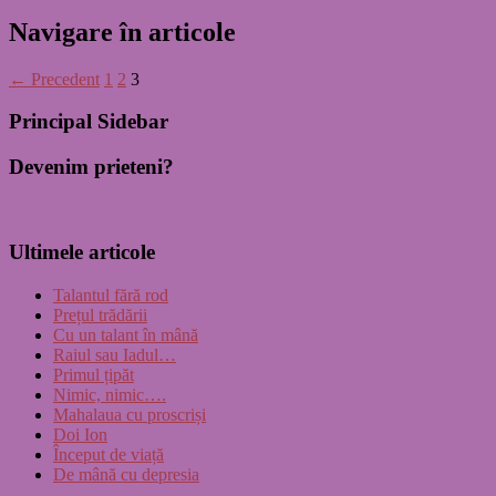
Navigare în articole
← Precedent
1
2
3
Principal Sidebar
Devenim prieteni?
Ultimele articole
Talantul fără rod
Prețul trădării
Cu un talant în mână
Raiul sau Iadul…
Primul țipăt
Nimic, nimic….
Mahalaua cu proscriși
Doi Ion
Început de viață
De mână cu depresia