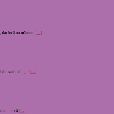
le, dar încă nu mâncam
[…]
i din satele din jur
[…]
uc aminte că
[…]