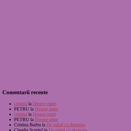
Comentarii recente
cristina
la
Despre mine
PETRU
la
Despre mine
cristina
la
Despre mine
PETRU
la
Despre mine
Cristina Barbu
la
De mână cu depresia
Claudia Scurtu!
la
De mână cu depresia