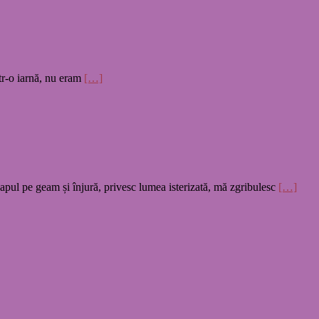
ntr-o iarnă, nu eram
[…]
apul pe geam și înjură, privesc lumea isterizată, mă zgribulesc
[…]