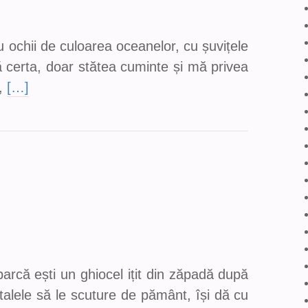
 ochii de culoarea oceanelor, cu șuvițele
 certa, doar stătea cuminte și mă privea
,
[…]
arcă ești un ghiocel ițit din zăpadă după
etalele să le scuture de pământ, își dă cu