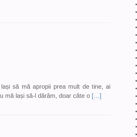
ași să mă apropii prea mult de tine, ai
 nu mă lași să-l dărâm, doar câte o
[…]