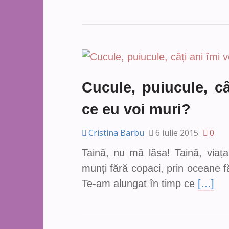
Cucule, puiucule, câ
ce eu voi muri?
Cristina Barbu
6 iulie 2015
0
Taină, nu mă lăsa! Taină, viața
munți fără copaci, prin oceane f
Te-am alungat în timp ce
[…]