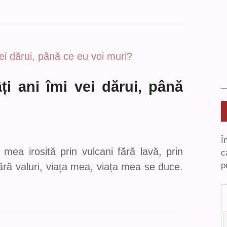
ți ani îmi vei dărui, până
Î
 mea irosită prin vulcani fără lavă, prin
c
p
ără valuri, viața mea, viața mea se duce.