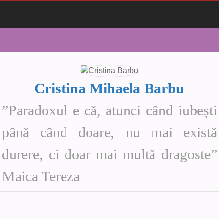
Cristina Mihaela Barbu
”Paradoxul e că, atunci când iubești
până când doare, nu mai există
durere, ci doar mai multă dragoste”
Maica Tereza