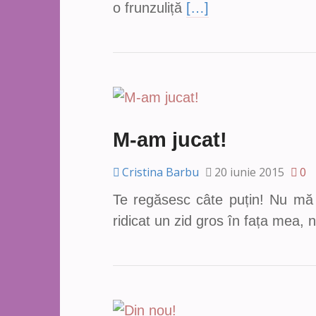
o frunzuliță
[…]
M-am jucat!
Cristina Barbu
20 iunie 2015
0
Te regăsesc câte puțin! Nu mă l
ridicat un zid gros în fața mea,