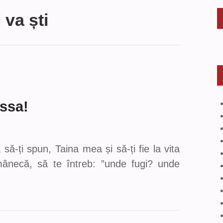
 va ști
ssa!
să-ți spun, Taina mea și să-ți fie la vita
mânecă, să te întreb: ”unde fugi? unde