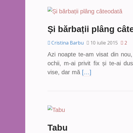
Și bărbații plâng cât
Cristina Barbu
10 iulie 2015
2
Azi noapte te-am visat din nou,
ochii, m-ai privit fix și te-ai 
vise, dar mă
[…]
Tabu