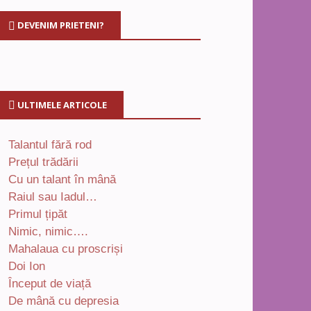
DEVENIM PRIETENI?
ULTIMELE ARTICOLE
Talantul fără rod
Prețul trădării
Cu un talant în mână
Raiul sau Iadul…
Primul țipăt
Nimic, nimic….
Mahalaua cu proscriși
Doi Ion
Început de viață
De mână cu depresia