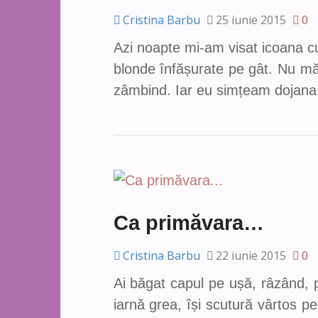
Cristina Barbu
25 iunie 2015
0
Azi noapte mi-am visat icoana cu
blonde înfășurate pe gât. Nu mă
zâmbind. Iar eu simțeam dojana
Ca primăvara…
Cristina Barbu
22 iunie 2015
0
Ai băgat capul pe ușă, râzând, p
iarnă grea, își scutură vârtos p