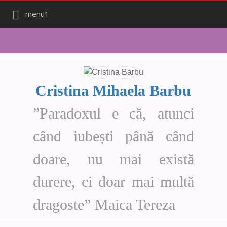
menu1
Cristina Mihaela Barbu
”Paradoxul e că, atunci
când iubești până când
doare, nu mai există
durere, ci doar mai multă
dragoste” Maica Tereza