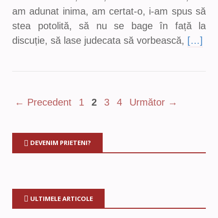
am adunat inima, am certat-o, i-am spus să
stea potolită, să nu se bage în față la
discuție, să lase judecata să vorbească,
[…]
← Precedent
1
2
3
4
Următor →
DEVENIM PRIETENI?
ULTIMELE ARTICOLE