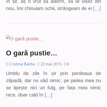
în șir, aș fi vrut să adorm, să te visez din
nou, îmi chinuiam ochii, strângeam de ei
[…]
O gară pustie…
Cristina Barbu
23 mai 2015
0
Umblu de zile în șir prin perdeaua de
zăpadă, dar nu văd nimic, pe pielea mea nu
se lipește nici un fulg, pe fața mea nimic
rece, doar cald în
[…]