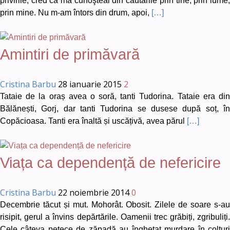
privirile, cred că mă cunoşteai din căutările prin tine, prin lume,
prin mine. Nu m-am întors din drum, apoi,
[…]
Amintiri de primăvară
Cristina Barbu
28 ianuarie 2015
2
Tataie de la oraș avea o soră, tanti Tudorina. Tataie era din
Bălănești, Gorj, dar tanti Tudorina se dusese după soț, în
Copăcioasa. Tanti era înaltă și uscățivă, avea părul
[…]
Viața ca dependență de nefericire
Cristina Barbu
22 noiembrie 2014
0
Decembrie tăcut și mut. Mohorât. Obosit. Zilele de soare s-au
risipit, gerul a învins depărtările. Oamenii trec grăbiți, zgribuliți.
Cele câteva petece de zăpadă au înghețat murdare în colțuri