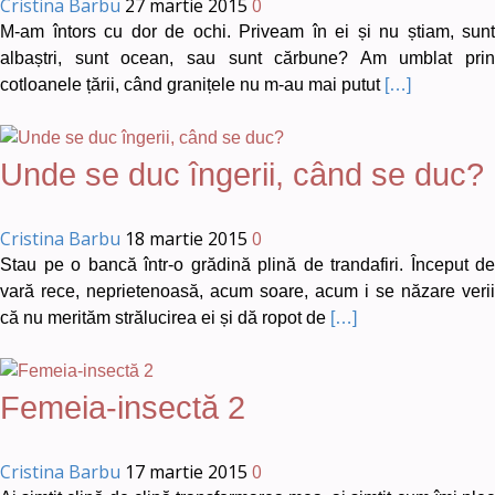
Cristina Barbu
27 martie 2015
0
M-am întors cu dor de ochi. Priveam în ei și nu știam, sunt
albaștri, sunt ocean, sau sunt cărbune? Am umblat prin
cotloanele țării, când granițele nu m-au mai putut
[…]
Unde se duc îngerii, când se duc?
Cristina Barbu
18 martie 2015
0
Stau pe o bancă într-o grădină plină de trandafiri. Început de
vară rece, neprietenoasă, acum soare, acum i se năzare verii
că nu merităm strălucirea ei și dă ropot de
[…]
Femeia-insectă 2
Cristina Barbu
17 martie 2015
0