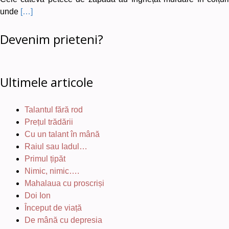
unde
[…]
Devenim prieteni?
Ultimele articole
Talantul fără rod
Prețul trădării
Cu un talant în mână
Raiul sau Iadul…
Primul țipăt
Nimic, nimic….
Mahalaua cu proscriși
Doi Ion
Început de viață
De mână cu depresia