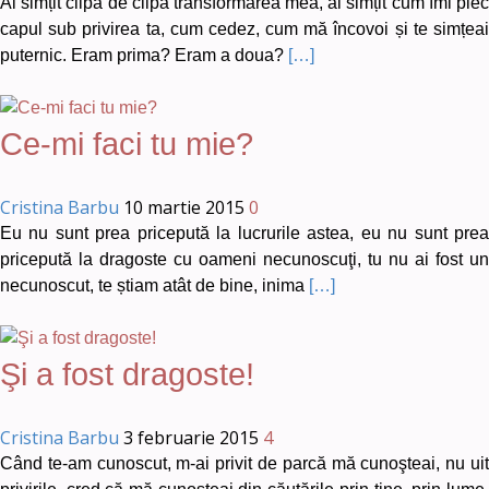
Ai simțit clipă de clipă transformarea mea, ai simțit cum îmi plec
capul sub privirea ta, cum cedez, cum mă încovoi și te simțeai
puternic. Eram prima? Eram a doua?
[…]
Ce-mi faci tu mie?
Cristina Barbu
10 martie 2015
0
Eu nu sunt prea pricepută la lucrurile astea, eu nu sunt prea
pricepută la dragoste cu oameni necunoscuţi, tu nu ai fost un
necunoscut, te știam atât de bine, inima
[…]
Şi a fost dragoste!
Cristina Barbu
3 februarie 2015
4
Când te-am cunoscut, m-ai privit de parcă mă cunoşteai, nu uit