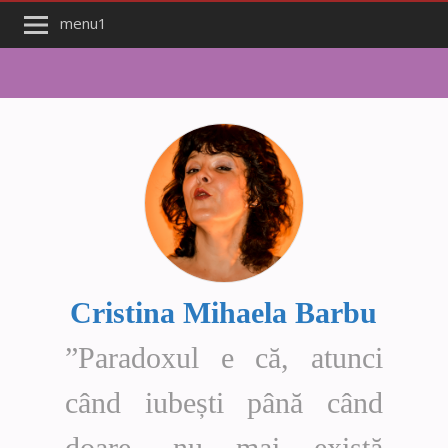
menu1
Cristina Mihaela Barbu
”Paradoxul e că, atunci
când iubești până când
doare, nu mai există