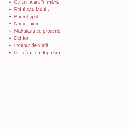
Cu un talant în mână
Raiul sau Iadul…
Primul țipăt
Nimic, nimic….
Mahalaua cu proscriși
Doi Ion
Început de viață
De mână cu depresia