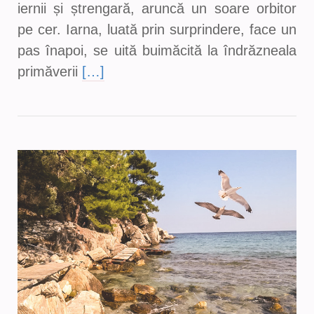
iernii și ștrengară, aruncă un soare orbitor
pe cer. Iarna, luată prin surprindere, face un
pas înapoi, se uită buimăcită la îndrăzneala
primăverii
[…]