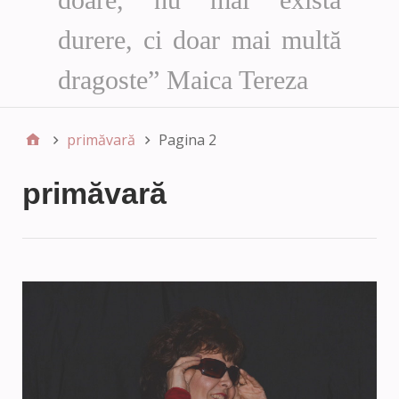
durere, ci doar mai multă
dragoste” Maica Tereza
primăvară
Pagina 2
primăvară