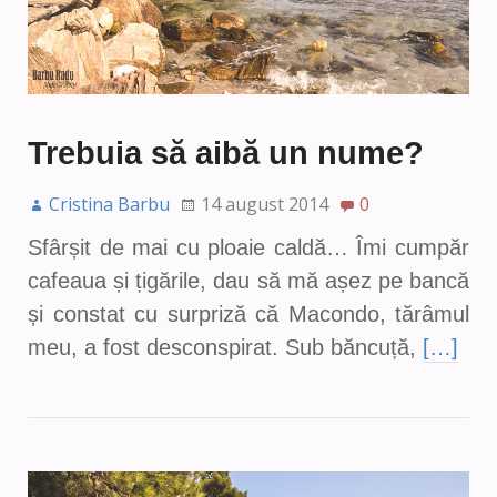
Trebuia să aibă un nume?
Cristina Barbu
14 august 2014
0
Sfârșit de mai cu ploaie caldă… Îmi cumpăr
cafeaua și țigările, dau să mă așez pe bancă
și constat cu surpriză că Macondo, tărâmul
meu, a fost desconspirat. Sub băncuță,
[…]