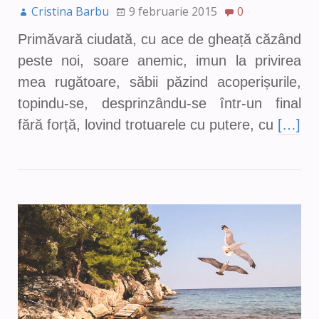
Cristina Barbu
9 februarie 2015
0
Primăvară ciudată, cu ace de gheață căzând
peste noi, soare anemic, imun la privirea
mea rugătoare, săbii păzind acoperișurile,
topindu-se, desprinzându-se într-un final
fără forță, lovind trotuarele cu putere, cu
[…]