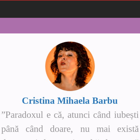
Cristina Mihaela Barbu
”Paradoxul e că, atunci când iubești
până când doare, nu mai există