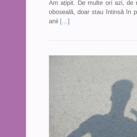
Am ațipit. De multe ori azi, de
oboseală, doar stau întinsă în p
anii
[…]