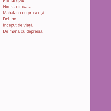
Primul țipăt
Nimic, nimic….
Mahalaua cu proscriși
Doi Ion
Început de viață
De mână cu depresia