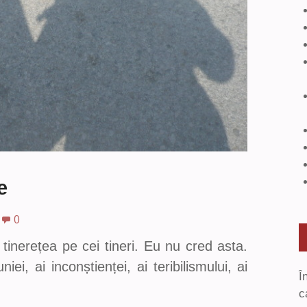
e
0
inerețea pe cei tineri. Eu nu cred asta.
ei, ai inconștienței, ai teribilismului, ai
Î
c