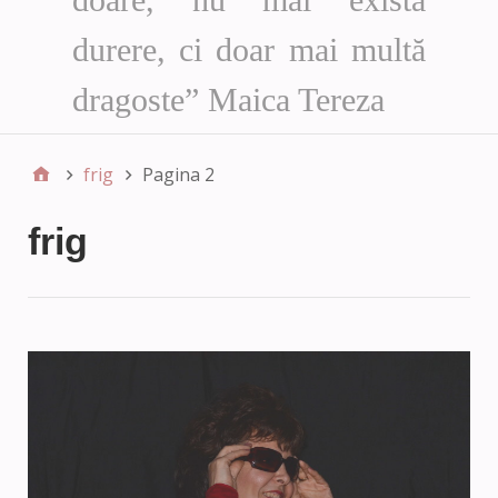
durere, ci doar mai multă
dragoste” Maica Tereza
frig
Pagina 2
frig