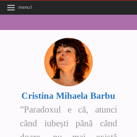
menu1
Cristina Mihaela Barbu
”Paradoxul e că, atunci
când iubești până când
doare, nu mai există