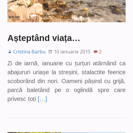
Așteptând viața…
Cristina Barbu
10 ianuarie 2015
2
Zi de iarnă, ianuarie cu țurțuri atârnând ca
abajururi uriașe la streșini, stalactite feerice
scoborând din nori. Oameni pășind cu grijă,
parcă baletând pe o oglindă spre care
privesc toți
[…]