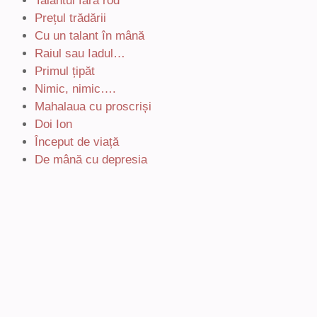
Talantul fără rod
Prețul trădării
Cu un talant în mână
Raiul sau Iadul…
Primul țipăt
Nimic, nimic….
Mahalaua cu proscriși
Doi Ion
Început de viață
De mână cu depresia