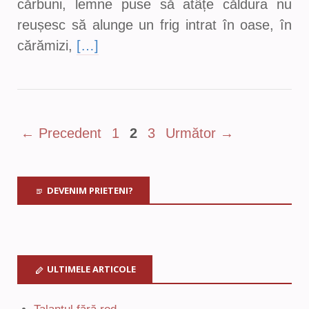
cărbuni, lemne puse să atâțe căldura nu
reușesc să alunge un frig intrat în oase, în
cărămizi,
[…]
← Precedent
1
2
3
Următor →
DEVENIM PRIETENI?
ULTIMELE ARTICOLE