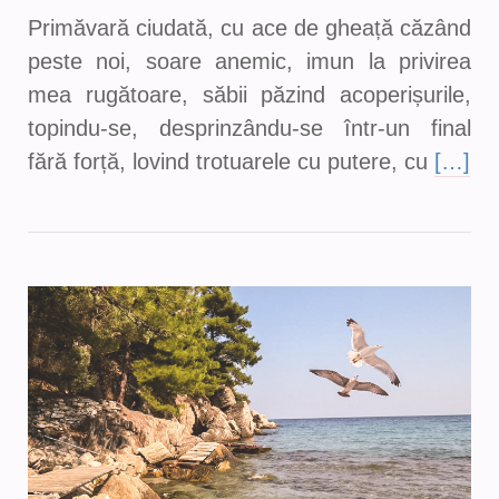
Primăvară ciudată, cu ace de gheață căzând
peste noi, soare anemic, imun la privirea
mea rugătoare, săbii păzind acoperișurile,
topindu-se, desprinzându-se într-un final
fără forță, lovind trotuarele cu putere, cu
[…]